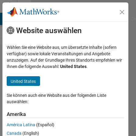
Weiter zum Inhalt
Cody
MATLAB Answers
File Exchange
Cody
AI Chat Playground
Di
Website auswählen
Wählen Sie eine Website aus, um übersetzte Inhalte (sofern
Problem
verfügbar) sowie lokale Veranstaltungen und Angebote
anzuzeigen. Auf der Grundlage Ihres Standorts empfehlen wir
1012.
Ihnen die folgende Auswahl:
United States
.
Determine
if input is
United States
a perfect
Sie können auch eine Website aus der folgenden Liste
number
auswählen:
Amerika
Binbin
Qi
América Latina
(Español)
267
Canada
(English)
solvers