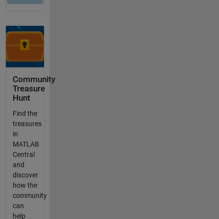
Community
Treasure
Hunt
Find the
treasures
in
MATLAB
Central
and
discover
how the
community
can
help