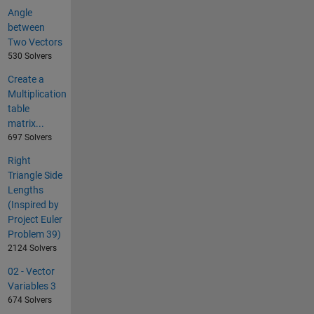
Angle
between
Two Vectors
530 Solvers
Create a
Multiplication
table
matrix...
697 Solvers
Right
Triangle Side
Lengths
(Inspired by
Project Euler
Problem 39)
2124 Solvers
02 - Vector
Variables 3
674 Solvers