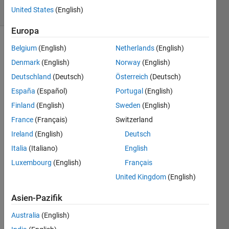
United States
(English)
4 likes
Europa
Belgium
(English)
Netherlands
(English)
Denmark
(English)
Norway
(English)
A
perfect 
Deutschland
(Deutsch)
Österreich
(Deutsch)
number
España
(Español)
Portugal
(English)
occurs 
Finland
(English)
Sweden
(English)
whent 
the 
France
(Français)
Switzerland
sum 
Ireland
(English)
Deutsch
of all 
Italia
(Italiano)
English
divisors 
of a 
Luxembourg
(English)
Français
positive 
United Kingdom
(English)
integer, 
except 
Asien-Pazifik
the 
number 
Australia
(English)
itself, 