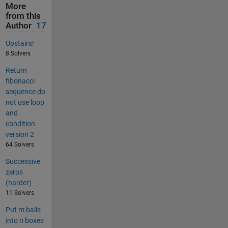
More
from this
Author
17
Upstairs!
8 Solvers
Return
fibonacci
sequence do
not use loop
and
condition
version 2
64 Solvers
Successive
zeros
(harder)
11 Solvers
Put m balls
into n boxes