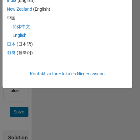
India
(English)
equals 
New Zealand
(English)
the 
number.
中国
Example
简体中文
English
 28 = 1 + 2 + 4 + 7 + 14;
日本
(日本語)
so 
return 
한국
(한국어)
true
 10 ~= 1 + 2 + 5
Kontakt zu Ihrer lokalen Niederlassung
so 
return 
false
Solve
Solution