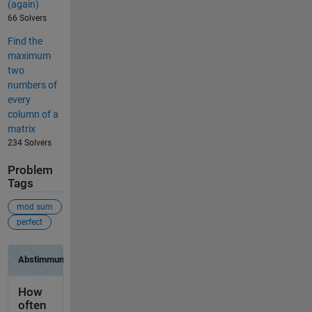
(again)
66 Solvers
Find the
maximum
two
numbers of
every
column of a
matrix
234 Solvers
Problem
Tags
mod sum
perfect