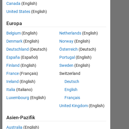
Karunarathne
Canada
(English)
3
United States
(English)
Aug.
2021
Europa
2
Antworten
Belgium
(English)
Netherlands
(English)
Denmark
(English)
Norway
(English)
Antwort
Deutschland
(Deutsch)
Österreich
(Deutsch)
akzeptiert
España
(Español)
Portugal
(English)
Aktualisiert
Finland
(English)
Sweden
(English)
6 Aug.
France
(Français)
Switzerland
2021
Ireland
(English)
Deutsch
24
Italia
(Italiano)
English
Ansichten
(30 Tage)
Luxembourg
(English)
Français
United Kingdom
(English)
Asien-Pazifik
Australia
(English)