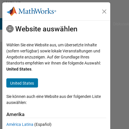
Weiter zum Inhalt
MATLAB
Answers
B Answers
File Exchange
Cody
AI Chat Playground
Diskussi
Website auswählen
Wählen Sie eine Website aus, um übersetzte Inhalte
(sofern verfügbar) sowie lokale Veranstaltungen und
Why is
Angebote anzuzeigen. Auf der Grundlage Ihres
Standorts empfehlen wir Ihnen die folgende Auswahl:
the Y
United States
.
axis
still in
United States
linear
Sie können auch eine Website aus der folgenden Liste
scale
auswählen:
after
Amerika
setting
'YScale'
América Latina
(Español)