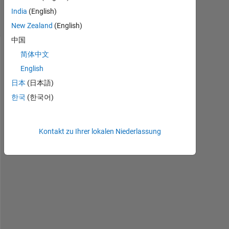
Ansichten
India
(English)
(30 Tage)
New Zealand
(English)
中国
简体中文
English
日本
(日本語)
한국
(한국어)
hasil_tdof_fn2_lin_log.m
Kontakt zu Ihrer lokalen Niederlassung
H
e
l
p
! 
I 