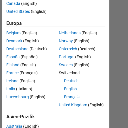
to 'log'?
Canada
(English)
United States
(English)
Ni
Europa
Made
Ayu
Belgium
(English)
Netherlands
(English)
Sinta
Denmark
(English)
Norway
(English)
Dewi
Deutschland
(Deutsch)
Österreich
(Deutsch)
19
España
(Español)
Portugal
(English)
Jul.
2021
Finland
(English)
Sweden
(English)
2
France
(Français)
Switzerland
Antworten
Ireland
(English)
Deutsch
Italia
(Italiano)
English
Antwort
akzeptiert
Luxembourg
(English)
Français
United Kingdom
(English)
Aktualisiert
19 Jul.
Asien-Pazifik
2021
Australia
(English)
16