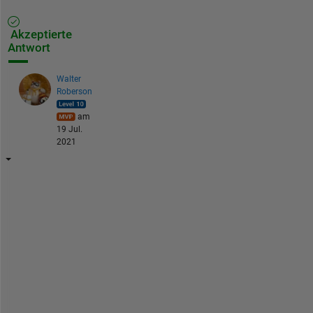
Akzeptierte
Antwort
Walter
Roberson
am
19 Jul.
2021
N
o
, 
l
o
g 
i
s 