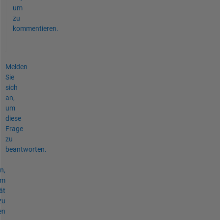
um
zu
kommentieren.
Melden
Sie
sich
an,
um
diese
Frage
zu
beantworten.
n,
um
ät
zu
en