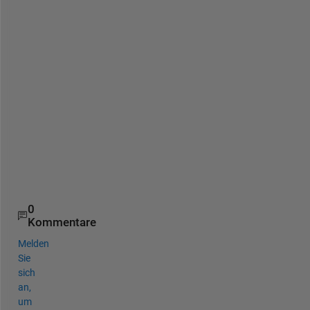
e
d 
i
n
t
o 
t
h
e 
t
o
p 
0
Kommentare
Melden
Sie
sich
an,
um