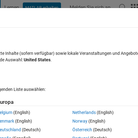
Lernen
Melden Sie sich an
MATLAB erhalten
t Playground
Diskussionen
Wettbewerbe
Blogs
Veröffentlic
FAQs zu MATLAB
Mehr
trix in an equation
zte Inhalte (sofern verfügbar) sowie lokale Veranstaltungen und Angebot
nde Auswahl:
United States
.
t akzeptiert
Aktualisiert 9 Jul. 2021
14 Ansichten (30 Tage)
lgenden Liste auswählen:
Ältere Kommentare 
uropa
elgium
(English)
Netherlands
(English)
0 Stimmen
In MATLAB Online öffnen
enmark
(English)
Norway
(English)
eutschland
(Deutsch)
Österreich
(Deutsch)