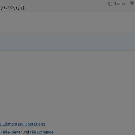
Theme
j}).*C{i,j};
d Elementary Operations
n
Hilfe-Center
und
File Exchange