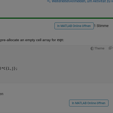
Weiterleiten
Anmelden, um Aktivität zu v
1 Stimme
In MATLAB Online öffnen
re-allocate an empty cell array for 
eqn
:
Theme
)*C{i,j};
en
In MATLAB Online öffnen