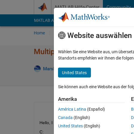
Weiter zum Inhalt
MATLAB Hilfe-Center
Community
MATLAB Answers
File Exchange
Cody
AI Cha
Home
Fragen
Antworten
Durchsuchen
Website auswählen
Multiply a cell array with a ma
Wählen Sie eine Website aus, um überset
Standorts empfehlen wir Ihnen die folge
Antwor
MarshallSc
9 Jul. 2021
1 Antwort
United States
Sie können auch eine Website aus der fo
Amerika
E
América Latina
(Español)
B
Canada
(English)
D
Hello, I have a cell array like below (let's call it C).
United States
(English)
D
C: