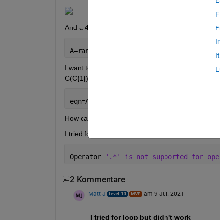
E
F
And a 4*4 matrix for example:
F
I
A=rand(4,4);
I
I want to multiply these arguments (multiply the fir
L
C(C{1})) in an equation such that:
eqn=A*C + (1-A)*C
How can I do this? 
I tried for loop but didn't work. I also tried to just
Operator 
'.*' is not supported for ope
2 Kommentare
Matt J
am 9 Jul. 2021
I tried for loop but didn't work