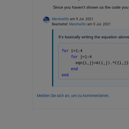
Since you haven't shown us the code you tr
MarshallSc
am 9 Jul. 2021
Bearbeitet:
MarshallSc
am 9 Jul. 2021
It's basically writing the equation above
for 
i=1:4
for 
j=1:4
      eqn{i,j}=A(i,j).*C{i,j}
end
end
Melden Sie sich an, um zu kommentieren.