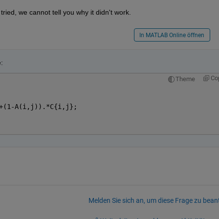
ied, we cannot tell you why it didn't work.
In MATLAB Online öffnen
:
Co
Theme
+(1-A(i,j)).*C{i,j};
Melden Sie sich an, um diese Frage zu bean