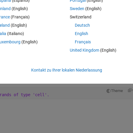
spaña
(Español)
Portugal
(English)
inland
(English)
Sweden
(English)
rance
(Français)
Switzerland
reland
(English)
Deutsch
Theme
talia
(Italiano)
English
st component of A (A(1,1)) to all the values in the first component of 
uxembourg
(English)
Français
United Kingdom
(English)
Theme
Kontakt zu Ihrer lokalen Niederlassung
 use element wise multiplication but didn't work either, I get the error belo
Theme
rands of type 'cell'.