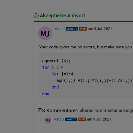
Akzeptierte Antwort
Matt J
am 9 Jul. 2021
Your code gives me no errors, but make sure you p
eqn=cell(4);
for 
i=1:4
for 
j=1:4
      eqn{i,j}=A(i,j)*C{i,j}+(1-A(i,j)
end
end
3 Kommentare
1 älteren Kommentar anzeig
Matt J
am 9 Jul. 2021