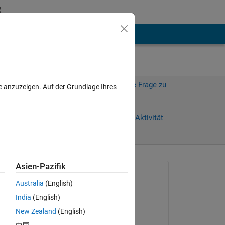
hen
Mehr
Melden Sie sich an, um diese Frage zu
e anzuzeigen. Auf der Grundlage Ihres
beantworten.
Weiterleiten
Anmelden, um Aktivität
zu verfolgen
anzeigen
Asien-Pazifik
Gefragt:
Australia
(English)
MarshallSc
India
(English)
am 9 Jul. 2021
New Zealand
(English)
Kommentiert: