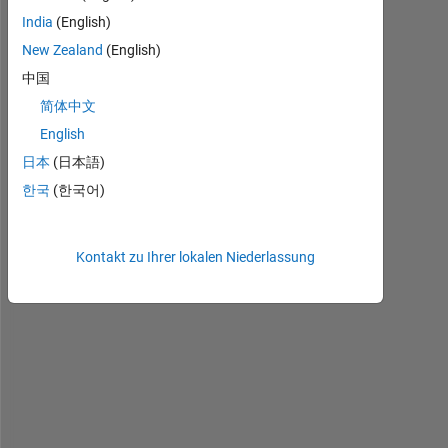
India
(English)
New Zealand
(English)
中国
简体中文
English
I 
日本
(日本語)
h
한국
(한국어)
a
v
e 
Kontakt zu Ihrer lokalen Niederlassung
d
a
t
a
s
e
t
s 
t