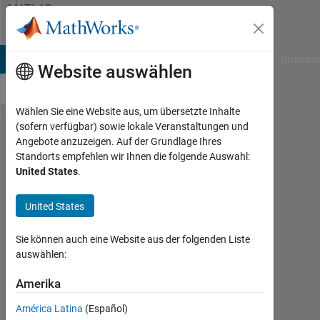
Weiter zum Inhalt
MATLAB
Answers
B Answers
File Exchange
Cody
AI Chat Playground
Diskussi
Website auswählen
Wählen Sie eine Website aus, um übersetzte Inhalte
(sofern verfügbar) sowie lokale Veranstaltungen und
How
Angebote anzuzeigen. Auf der Grundlage Ihres
Standorts empfehlen wir Ihnen die folgende Auswahl:
can I
United States
.
change
graph
United States
label
Sie können auch eine Website aus der folgenden Liste
linearly
auswählen:
to a
Amerika
time
interval
América Latina
(Español)