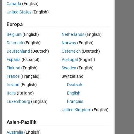
Canada
(English)
United States
(English)
Dussan
Radonich
Europa
19
Jun.
Belgium
(English)
Netherlands
(English)
2021
Denmark
(English)
Norway
(English)
1
Deutschland
(Deutsch)
Österreich
(Deutsch)
Antwort
España
(Español)
Portugal
(English)
Antwort
Finland
(English)
Sweden
(English)
akzeptiert
France
(Français)
Switzerland
Ireland
(English)
Deutsch
Aktualisiert
19 Jun.
Italia
(Italiano)
English
2021
Luxembourg
(English)
Français
4
United Kingdom
(English)
Ansichten
(30 Tage)
Asien-Pazifik
Australia
(English)