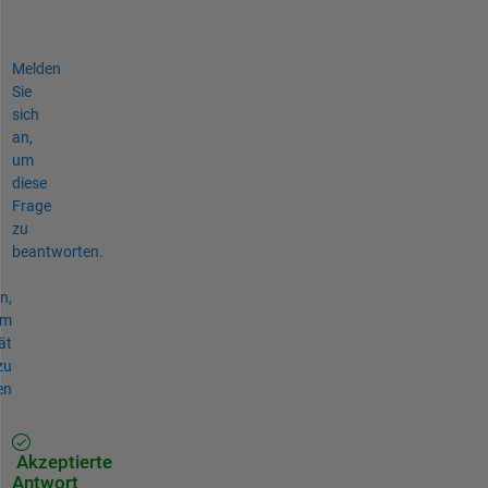
Melden
Sie
sich
an,
um
diese
Frage
zu
beantworten.
n,
um
ät
zu
en
Akzeptierte
Antwort