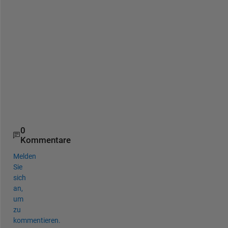
c
c
o
r
d
i
n
g
l
y
.
0
Kommentare
Melden
Sie
sich
an,
um
zu
kommentieren.