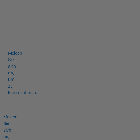
u
r 
c
o
d
e
.
Melden
Sie
sich
an,
um
zu
kommentieren.
Melden
Sie
sich
an,