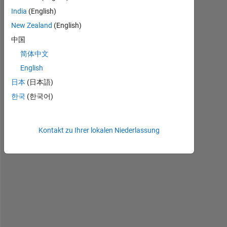
India
(English)
New Zealand
(English)
I 
j
中国
u
简体中文
s
English
t 
t
日本
(日本語)
r
한국
(한국어)
i
e
d 
Kontakt zu Ihrer lokalen Niederlassung
t
o 
c
o
d
i
n
g 
t