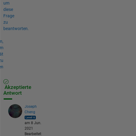
um
diese
Frage
zu
beantworten.
n,
um
ät
zu
en
Akzeptierte
Antwort
Joseph
Cheng
am 8 Jun.
2021
Bearbeitet: