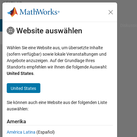
Weiter zum Inhalt
MATLAB
Answers
B Answers
File Exchange
Cody
AI Chat Playground
Diskussi
Website auswählen
Wählen Sie eine Website aus, um übersetzte Inhalte
(sofern verfügbar) sowie lokale Veranstaltungen und
Double
Angebote anzuzeigen. Auf der Grundlage Ihres
Standorts empfehlen wir Ihnen die folgende Auswahl:
sigma
United States
.
with
exception
United States
case
Sie können auch eine Website aus der folgenden Liste
auswählen:
Kideuk
Park
Amerika
8
América Latina
(Español)
Jun.