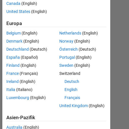
Canada
(English)
2021
1
United States
(English)
Antwort
Europa
Antwort
Belgium
(English)
Netherlands
(English)
akzeptiert
Denmark
(English)
Norway
(English)
Aktualisiert
Deutschland
(Deutsch)
Österreich
(Deutsch)
8 Jun. 2021
España
(Español)
Portugal
(English)
5
Finland
(English)
Sweden
(English)
Ansichten
France
(Français)
Switzerland
(30 Tage)
Ireland
(English)
Deutsch
Italia
(Italiano)
English
Luxembourg
(English)
Français
United Kingdom
(English)
Asien-Pazifik
Australia
(English)