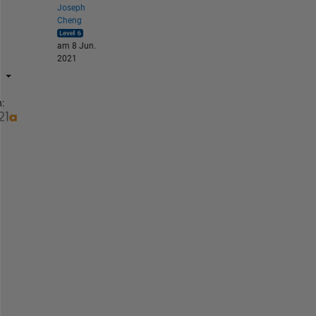
Joseph
Cheng
am 8 Jun.
2021
:
i
n 
y
o
u
r 
n
e
s
t
e