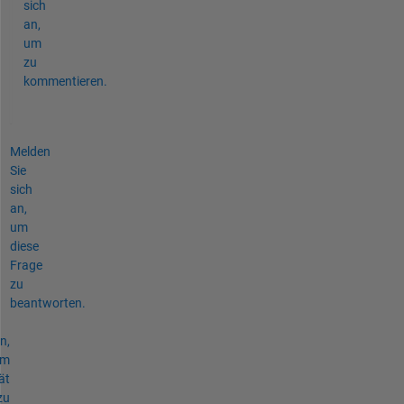
sich
an,
um
zu
kommentieren.
Melden
Sie
sich
an,
um
diese
Frage
zu
beantworten.
n,
um
ät
zu