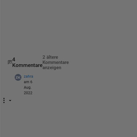
d
p
e
a
k
s
.  
2 ältere
4
Kommentare
Kommentare
anzeigen
zahra
am 6
Aug.
2022
H
e
l