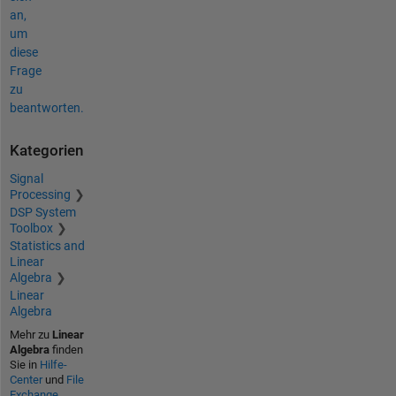
an,
um
diese
Frage
zu
beantworten.
Kategorien
Signal
Processing
DSP System
Toolbox
Statistics and
Linear
Algebra
Linear
Algebra
Mehr zu
Linear
Algebra
finden
Sie in
Hilfe-
Center
und
File
Exchange