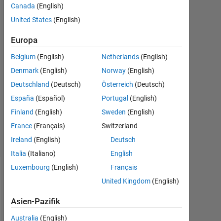
Mai
Canada
(English)
2021
United States
(English)
1
Antwort
Europa
Antwort
Belgium
(English)
Netherlands
(English)
akzeptiert
Denmark
(English)
Norway
(English)
Deutschland
(Deutsch)
Österreich
(Deutsch)
Aktualisiert
España
(Español)
Portugal
(English)
6 Aug.
2022
Finland
(English)
Sweden
(English)
16
France
(Français)
Switzerland
Ansichten
Ireland
(English)
Deutsch
(30 Tage)
Italia
(Italiano)
English
Luxembourg
(English)
Français
Ältere
United Kingdom
(English)
Kommentare
anzeigen
Asien-Pazifik
Australia
(English)