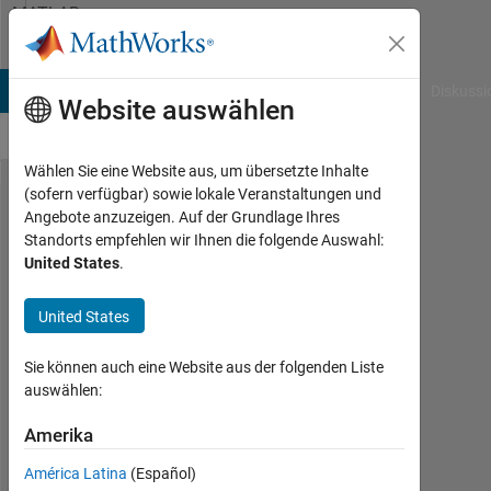
Weiter zum Inhalt
MATLAB
Answers
B Answers
File Exchange
Cody
AI Chat Playground
Diskussi
Website auswählen
Wählen Sie eine Website aus, um übersetzte Inhalte
(sofern verfügbar) sowie lokale Veranstaltungen und
Is there
Angebote anzuzeigen. Auf der Grundlage Ihres
Standorts empfehlen wir Ihnen die folgende Auswahl:
FWHM
United States
.
function
in
United States
frequency
Sie können auch eine Website aus der folgenden Liste
domain
auswählen:
Amerika
Erkan
10
América Latina
(Español)