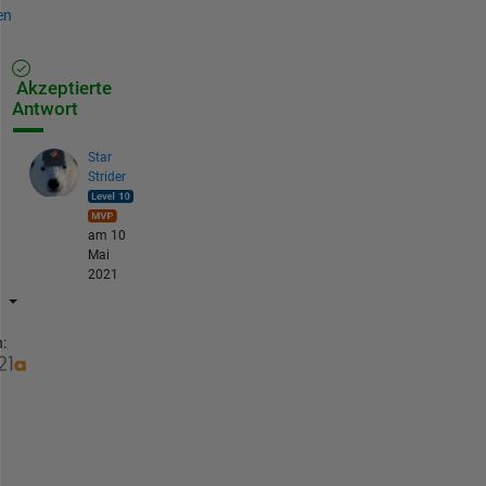
en
Akzeptierte
Antwort
Star
Strider
am 10
Mai
2021
:
T
r
y 