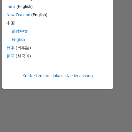
India
(English)
New Zealand
(English)
H
i 
中国
a
简体中文
l
English
l
, 
日本
(日本語)
i 
한국
(한국어)
h
a
v
Kontakt zu Ihrer lokalen Niederlassung
e 
a 
g
a
u
s
s
i
a