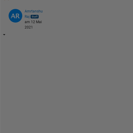
Amrtanshu
Raj
am 12 Mai
2021
H
i
,
Y
o
u 
c
a
n 
f
i