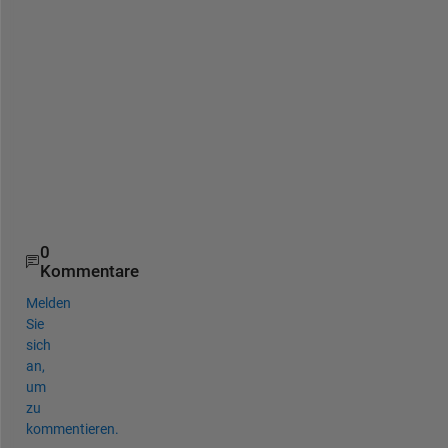
t
, 
t
h
a
n
k 
y
o
u
.
0
Kommentare
Melden
Sie
sich
an,
um
zu
kommentieren.