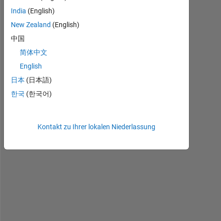
,
India
(English)
New Zealand
(English)
I 
中国
a
简体中文
m 
l
English
o
日本
(日本語)
o
한국
(한국어)
k
i
n
Kontakt zu Ihrer lokalen Niederlassung
g 
f
o
r 
a 
d
o
c
u