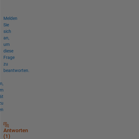
Melden
Sie
sich
an,
um
diese
Frage
zu
beantworten.
n,
um
ät
zu
en
Antworten
(1)