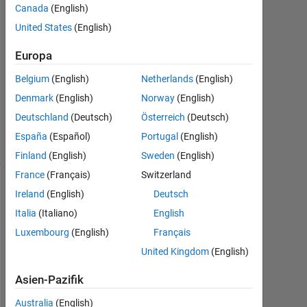
Canada
(English)
2021
1
United States
(English)
Antwort
Europa
Aktualisiert
Belgium
(English)
Netherlands
(English)
12 Mai
Denmark
(English)
Norway
(English)
2021
4
Deutschland
(Deutsch)
Österreich
(Deutsch)
Ansichten
España
(Español)
Portugal
(English)
(30 Tage)
Finland
(English)
Sweden
(English)
France
(Français)
Switzerland
Ireland
(English)
Deutsch
Italia
(Italiano)
English
Luxembourg
(English)
Français
United Kingdom
(English)
Asien-Pazifik
H
Australia
(English)
i