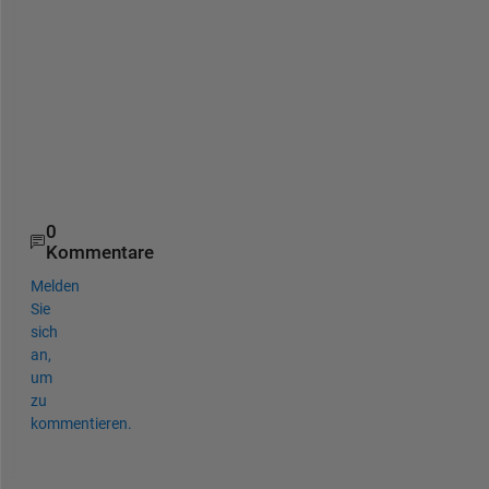
i
s 
h
e
l
p
s
.
0
Kommentare
Melden
Sie
sich
an,
um
zu
kommentieren.