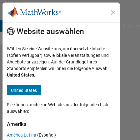
Weiter zum Inhalt
MATLAB
Answers
B Answers
File Exchange
Cody
AI Chat Playground
Diskussi
Website auswählen
Wählen Sie eine Website aus, um übersetzte Inhalte
(sofern verfügbar) sowie lokale Veranstaltungen und
Data
Angebote anzuzeigen. Auf der Grundlage Ihres
Standorts empfehlen wir Ihnen die folgende Auswahl:
modeling
United States
.
and
visualizing
United States
in matlab
Sie können auch eine Website aus der folgenden Liste
auswählen:
Shravan
Kalyankar
Amerika
6
América Latina
(Español)
Mai