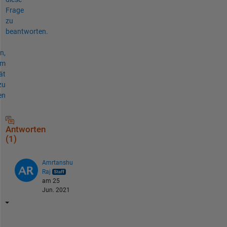
Frage
zu
beantworten.
n,
um
ät
zu
en
Antworten
(1)
Amrtanshu
Raj
am 25
Jun. 2021