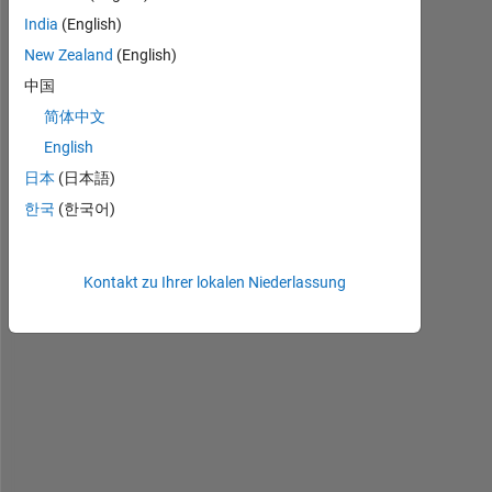
, 
India
(English)
New Zealand
(English)
I 
中国
h
简体中文
a
v
English
e 
日本
(日本語)
a 
한국
(한국어)
m
o
d
Kontakt zu Ihrer lokalen Niederlassung
e
l 
c
r
e
a
t
e
d 