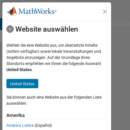
Weiter zum Inhalt
MATLAB
Answers
B Answers
File Exchange
Cody
AI Chat Playground
Diskussi
Website auswählen
Wählen Sie eine Website aus, um übersetzte Inhalte
(sofern verfügbar) sowie lokale Veranstaltungen und
interface
Angebote anzuzeigen. Auf der Grundlage Ihres
Standorts empfehlen wir Ihnen die folgende Auswahl:
Simulink
United States
.
model
and
United States
program
Sie können auch eine Website aus der folgenden Liste
auswählen:
Mauricio
Bassallo
Amerika
3
América Latina
(Español)
Mai