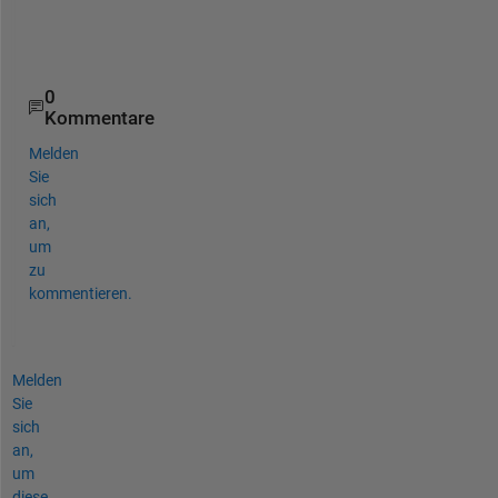
c
i
o
0
Kommentare
Melden
Sie
sich
an,
um
zu
kommentieren.
Melden
Sie
sich
an,
um
diese