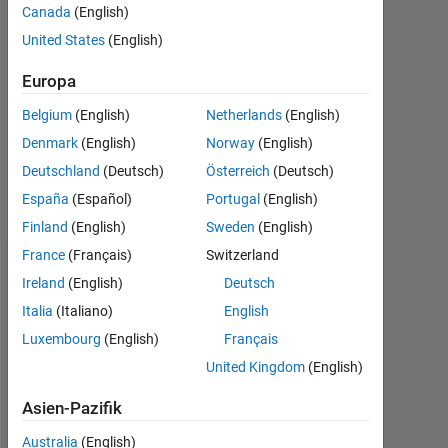
Canada
(English)
2021
1
United States
(English)
Antwort
Europa
Aktualisiert
Belgium
(English)
Netherlands
(English)
25 Jun.
Denmark
(English)
Norway
(English)
2021
11
Deutschland
(Deutsch)
Österreich
(Deutsch)
Ansichten
España
(Español)
Portugal
(English)
(30 Tage)
Finland
(English)
Sweden
(English)
France
(Français)
Switzerland
Ireland
(English)
Deutsch
Italia
(Italiano)
English
Luxembourg
(English)
Français
United Kingdom
(English)
Asien-Pazifik
H
Australia
(English)
i