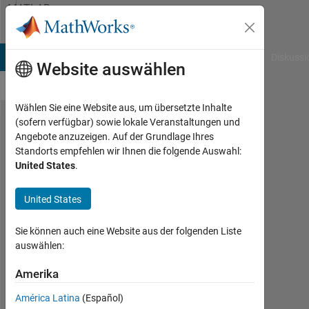
Weiter zum Inhalt
MATLAB
Answers
B Answers
File Exchange
Cody
AI Chat Playground
Diskussi
Website auswählen
Wählen Sie eine Website aus, um übersetzte Inhalte
(sofern verfügbar) sowie lokale Veranstaltungen und
Problem
Angebote anzuzeigen. Auf der Grundlage Ihres
Standorts empfehlen wir Ihnen die folgende Auswahl:
with
United States
.
function
handle? or
United States
something.
Sie können auch eine Website aus der folgenden Liste
auswählen:
Dakota
Burrow
Amerika
7
América Latina
(Español)
Jul.