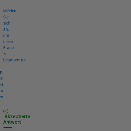
Melden
Sie
sich
an,
um
diese
Frage
zu
beantworten.
n,
um
ät
zu
en
Akzeptierte
Antwort