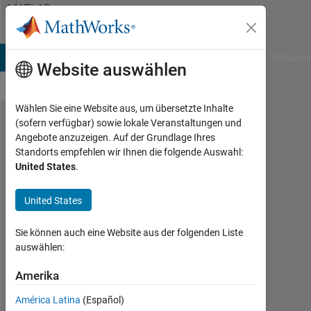
Weiter zum Inhalt
MATLAB
Answers
B Answers
File Exchange
Cody
AI Chat Playground
Diskussi
Website auswählen
Wählen Sie eine Website aus, um übersetzte Inhalte
(sofern verfügbar) sowie lokale Veranstaltungen und
getframe
Angebote anzuzeigen. Auf der Grundlage Ihres
Standorts empfehlen wir Ihnen die folgende Auswahl:
issue in
United States
.
for-loop.
United States
Mike
Sie können auch eine Website aus der folgenden Liste
19
auswählen:
Jun.
2013
Amerika
1
Antwort
América Latina
(Español)