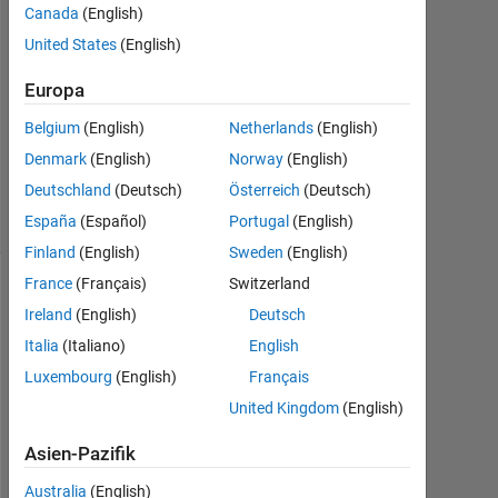
Feb.
Canada
(English)
2021
United States
(English)
1
Antwort
Europa
Aktualisiert
Belgium
(English)
Netherlands
(English)
4 Mär. 2021
Denmark
(English)
Norway
(English)
4
Deutschland
(Deutsch)
Österreich
(Deutsch)
Ansichten
(30 Tage)
España
(Español)
Portugal
(English)
Finland
(English)
Sweden
(English)
France
(Français)
Switzerland
Ältere
Ireland
(English)
Deutsch
Kommentare
Italia
(Italiano)
English
anzeigen
Luxembourg
(English)
Français
United Kingdom
(English)
Asien-Pazifik
H
e
Australia
(English)