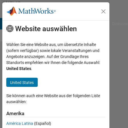
Weiter zum Inhalt
MATLAB
Answers
B Answers
File Exchange
Cody
AI Chat Playground
Diskussi
Website auswählen
Wählen Sie eine Website aus, um übersetzte Inhalte
(sofern verfügbar) sowie lokale Veranstaltungen und
How can
Angebote anzuzeigen. Auf der Grundlage Ihres
Standorts empfehlen wir Ihnen die folgende Auswahl:
I solve a
United States
.
sum of
two
United States
variables
Sie können auch eine Website aus der folgenden Liste
function?
auswählen:
Amerika
3Nz0
24
América Latina
(Español)