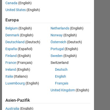
Canada
(English)
2021
1
United States
(English)
Antwort
Europa
Antwort
Belgium
(English)
Netherlands
(English)
akzeptiert
Denmark
(English)
Norway
(English)
Aktualisiert
Deutschland
(Deutsch)
Österreich
(Deutsch)
25 Feb.
España
(Español)
Portugal
(English)
2021
Finland
(English)
Sweden
(English)
2
France
(Français)
Switzerland
Ansichten
(30 Tage)
Ireland
(English)
Deutsch
Italia
(Italiano)
English
Luxembourg
(English)
Français
United Kingdom
(English)
Asien-Pazifik
Australia
(English)