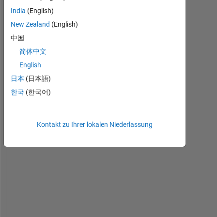
India
(English)
H
New Zealand
(English)
o
中国
w 
简体中文
c
a
English
n 
日本
(日本語)
I 
한국
(한국어)
u
s
e 
C
Kontakt zu Ihrer lokalen Niederlassung
N
N 
i
n 
D
e
e
p 
d