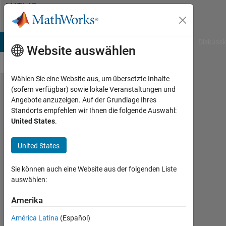
Weiter zum Inhalt
MATLAB
Answers
B Answers
File Exchange
Cody
AI Chat Playground
Diskussi
Website auswählen
Wählen Sie eine Website aus, um übersetzte Inhalte
(sofern verfügbar) sowie lokale Veranstaltungen und
Function
Angebote anzuzeigen. Auf der Grundlage Ihres
Standorts empfehlen wir Ihnen die folgende Auswahl:
fitting using
United States
.
conventional
neutral
United States
network
Sie können auch eine Website aus der folgenden Liste
auswählen:
Emmanuel
Swetala
Amerika
22
América Latina
(Español)
Feb.