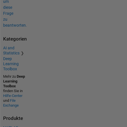
um
diese
Frage
zu
beantworten.
Kategorien
AI and
Statistics
Deep
Learning
Toolbox
Mehr zu
Deep
Learning
Toolbox
finden Sie in
Hilfe-Center
und
File
Exchange
Produkte