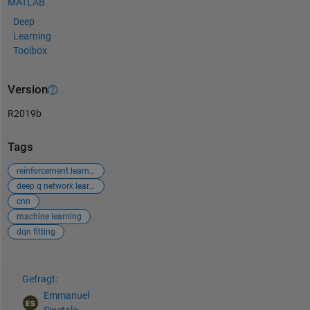
MATLAB
Deep
Learning
Toolbox
Version
R2019b
Tags
reinforcement learning
deep q network learning
cnn
machine learning
dqn fitting
Siehe auch
Gefragt:
Emmanuel