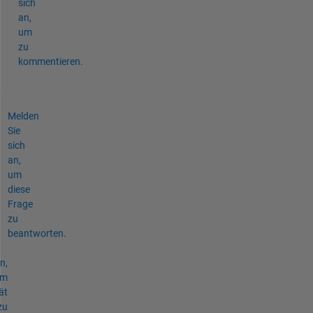
sich
an,
um
zu
kommentieren.
Melden
Sie
sich
an,
um
diese
Frage
zu
beantworten.
n,
um
ät
zu