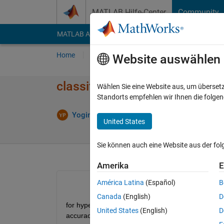
Weiter zum Inhalt
MATLAB Hilfe-Center
Community
MATLAB Answers
File Exchange
Cody
AI Cha
Home
Fragen
Antworten
Durchsuchen
Website auswählen
classification algorithm and 
Wählen Sie eine Website aus, um überset
Standorts empfehlen wir Ihnen die folge
Ak
Yogini Prabhu
31 Dez. 2020
1 Antwort
United States
Sie können auch eine Website aus der fo
Amerika
E
América Latina
(Español)
B
Canada
(English)
D
for hyperspectral data obtained from geo-spatial te
United States
(English)
D
accuracy) in Matlab and FPGA board compatible 