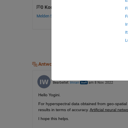
E
0 Kommentare
F
Melden Sie sich an, um zu kommentieren.
F
I
I
L
Antworten (1)
Imran
am 28 Okt. 2022
Bearbeitet:
Imran
am 8 Nov. 2022
Hello Yogini.
For hyperspectral data obtained from geo-spatial 
results in terms of accuracy. 
Artificial neural net
I hope this helps.