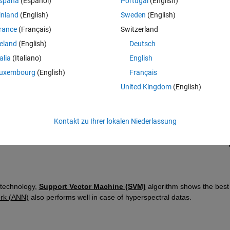
spaña
(Español)
Portugal
(English)
inland
(English)
Sweden
(English)
rance
(Français)
Switzerland
reland
(English)
Deutsch
talia
(Italiano)
English
Melden Sie sich an, um diese Frage zu bean
uxembourg
(English)
Français
United Kingdom
(English)
Weiterleiten
Anmelden, um Aktivität zu v
Kontakt zu Ihrer lokalen Niederlassung
0 Stimmen
technology, 
Support Vector Machine (SVM)
 algorithm shows the best 
work (ANN)
 also performs well in case of hyperspectral datas. 