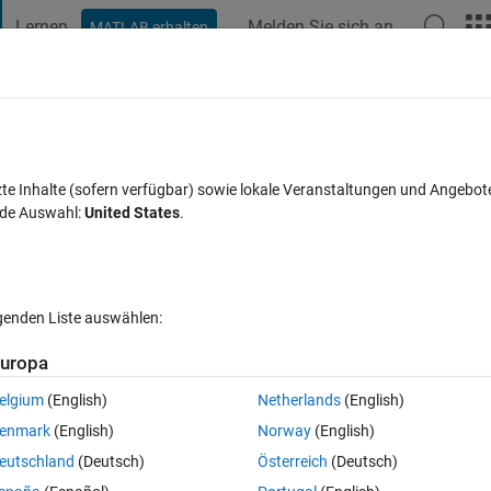
Lernen
Melden Sie sich an
MATLAB erhalten
t Playground
Diskussionen
Wettbewerbe
Blogs
Veröffentlic
FAQs zu MATLAB
Mehr
FPGA board for hyper spectral data
zte Inhalte (sofern verfügbar) sowie lokale Veranstaltungen und Angebot
nde Auswahl:
United States
.
tualisiert 8 Nov. 2022
4 Ansichten (30 Tage)
lgenden Liste auswählen:
uropa
elgium
(English)
Netherlands
(English)
0 Stimmen
enmark
(English)
Norway
(English)
chnology, what would be best classification algorithm (in terms of 
eutschland
(Deutsch)
Österreich
(Deutsch)
?