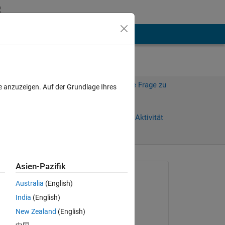
hen
Mehr
Melden Sie sich an, um diese Frage zu
e anzuzeigen. Auf der Grundlage Ihres
beantworten.
Weiterleiten
Anmelden, um Aktivität
zu verfolgen
Asien-Pazifik
Gefragt:
Australia
(English)
Yogini Prabhu
India
(English)
am 31 Dez. 2020
New Zealand
(English)
Bearbeitet: