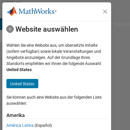
Weiter zum Inhalt
MATLAB
Answers
B Answers
File Exchange
Cody
AI Chat Playground
Diskussi
Website auswählen
Wählen Sie eine Website aus, um übersetzte Inhalte
(sofern verfügbar) sowie lokale Veranstaltungen und
Compilation
Angebote anzuzeigen. Auf der Grundlage Ihres
Standorts empfehlen wir Ihnen die folgende Auswahl:
Error Java
United States
.
exception
United States
Yavuz
Sie können auch eine Website aus der folgenden Liste
kaya
auswählen:
4
Apr.
Amerika
2013
1
América Latina
(Español)
Antwort