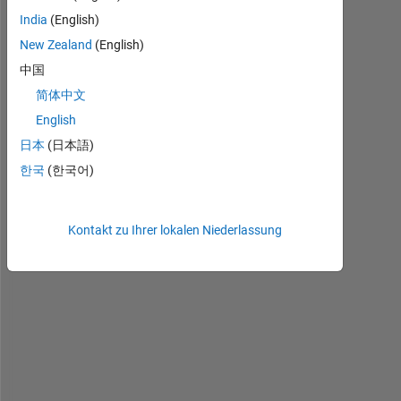
e 
India
(English)
I 
w
New Zealand
(English)
a
中国
s 
简体中文
c
o
English
m
日本
(日本語)
p
한국
(한국어)
i
l
i
n
Kontakt zu Ihrer lokalen Niederlassung
g 
m
y 
s
c
r
i
p
t 