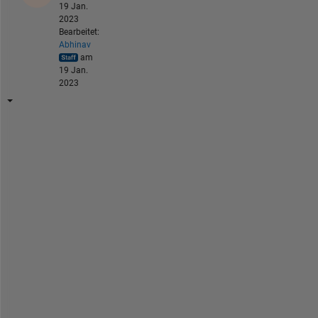
19 Jan.
2023
Bearbeitet:
Abhinav
am
19 Jan.
2023
H
i 
Y
a
v
u
z
R
e
f