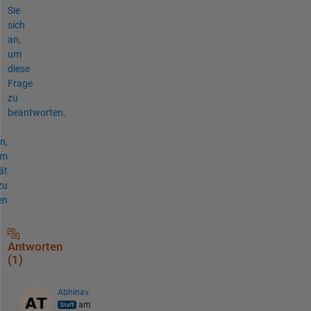
Sie
sich
an,
um
diese
Frage
zu
beantworten.
n,
um
ät
zu
en
Antworten
(1)
Abhinav
am