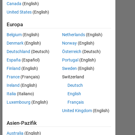
Canada
(English)
United States
(English)
Aktualisiert
19 Jan.
Europa
2023
4
Belgium
(English)
Netherlands
(English)
Ansichten
Denmark
(English)
Norway
(English)
(30 Tage)
Deutschland
(Deutsch)
Österreich
(Deutsch)
España
(Español)
Portugal
(English)
Finland
(English)
Sweden
(English)
France
(Français)
Switzerland
Ireland
(English)
Deutsch
Italia
(Italiano)
English
Luxembourg
(English)
Français
United Kingdom
(English)
W
h
Asien-Pazifik
i
l
Australia
(English)