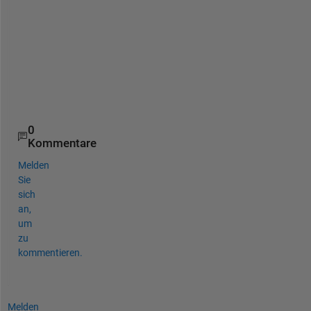
e
. 
Y
a
v
u
z
0
Kommentare
Melden
Sie
sich
an,
um
zu
kommentieren.
Melden