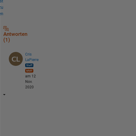
ät
zu
en
Antworten
(1)
Cris
LaPierre
am 12
Nov.
2020
U
s
e 
t