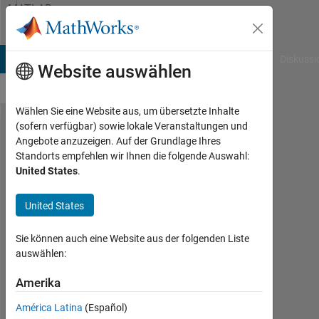
Weiter zum Inhalt
MATLAB
Answers
B Answers
File Exchange
Cody
AI Chat Playground
Diskussi
Website auswählen
Wählen Sie eine Website aus, um übersetzte Inhalte
(sofern verfügbar) sowie lokale Veranstaltungen und
How can I
Angebote anzuzeigen. Auf der Grundlage Ihres
Standorts empfehlen wir Ihnen die folgende Auswahl:
get the
United States
.
names of
checkboxes
United States
that were
Sie können auch eine Website aus der folgenden Liste
made with
auswählen:
GUIDE
Amerika
waleed
América Latina
(Español)