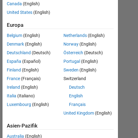
khalid
Canada
(English)
12
United States
(English)
Nov.
2020
Europa
1
Antwort
Belgium
(English)
Netherlands
(English)
Aktualisiert
Denmark
(English)
Norway
(English)
20 Aug.
Deutschland
(Deutsch)
Österreich
(Deutsch)
2021
España
(Español)
Portugal
(English)
1
Ansicht
Finland
(English)
Sweden
(English)
(30
France
(Français)
Switzerland
Tage)
Ireland
(English)
Deutsch
Italia
(Italiano)
English
Luxembourg
(English)
Français
Info
United Kingdom
(English)
Diese
Frage
Asien-Pazifik
ist
geschlossen.
Australia
(English)