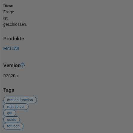
Diese
Frage
ist
geschlossen.
Produkte
MATLAB
Version
R2020b
Tags
matlab function
matlab gui
gui
guide
for loop