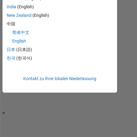
Öffnen
India
(English)
Sie
New Zealand
(English)
sie
erneut,
中国
um
简体中文
sie
English
zu
bearbeiten
日本
(日本語)
oder
한국
(한국어)
zu
beantworten.
Kontakt zu Ihrer lokalen Niederlassung
I 