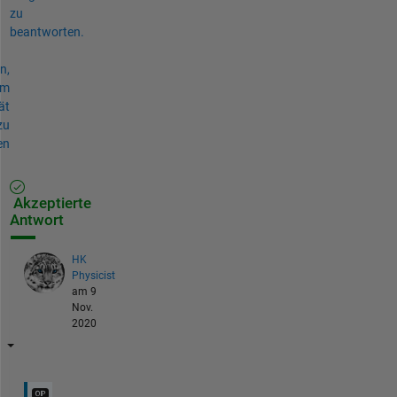
zu
beantworten.
n,
um
ät
zu
en
Akzeptierte
Antwort
HK
Physicist
am 9
Nov.
2020