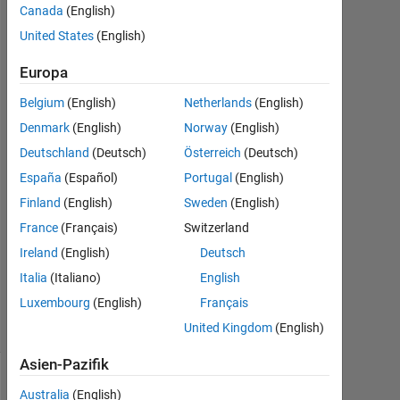
HK
Canada
(English)
Physicist
United States
(English)
9
Nov.
Europa
2020
Belgium
(English)
Netherlands
(English)
1
Denmark
(English)
Norway
(English)
Antwort
Deutschland
(Deutsch)
Österreich
(Deutsch)
Antwort
España
(Español)
Portugal
(English)
akzeptiert
Finland
(English)
Sweden
(English)
France
(Français)
Switzerland
Aktualisiert
9 Nov.
Ireland
(English)
Deutsch
2020
Italia
(Italiano)
English
10
Luxembourg
(English)
Français
Ansichten
(30 Tage)
United Kingdom
(English)
Asien-Pazifik
Australia
(English)