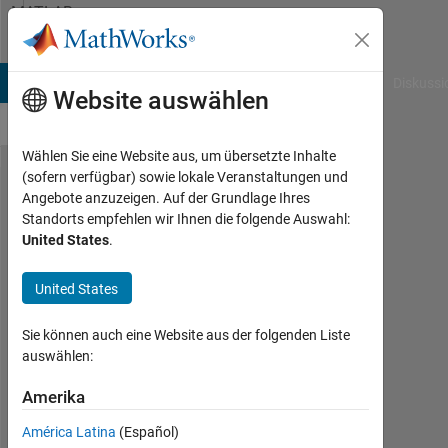
Weiter zum Inhalt
MATLAB
Answers
B Answers
File Exchange
Cody
AI Chat Playground
Diskussi
Website auswählen
Wählen Sie eine Website aus, um übersetzte Inhalte
(sofern verfügbar) sowie lokale Veranstaltungen und
How do I
Angebote anzuzeigen. Auf der Grundlage Ihres
Standorts empfehlen wir Ihnen die folgende Auswahl:
run
United States
.
MATLAB
codes
United States
from a
Sie können auch eine Website aus der folgenden Liste
Linux
auswählen:
command
Amerika
console?
América Latina
(Español)