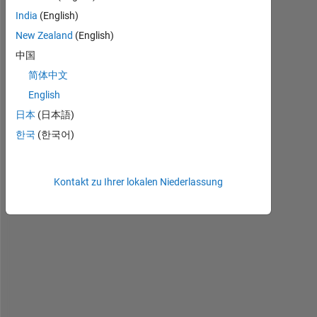
India
(English)
New Zealand
(English)
中国
简体中文
H
English
o
日本
(日本語)
w 
한국
(한국어)
d
o 
I 
Kontakt zu Ihrer lokalen Niederlassung
r
u
n 
M
A
T
L
A
B 
c