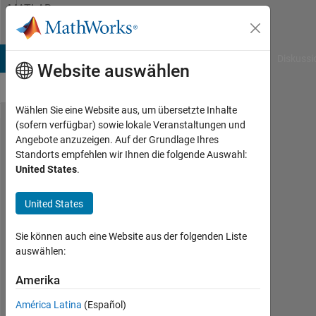
Weiter zum Inhalt
MATLAB
Answers
B Answers
File Exchange
Cody
AI Chat Playground
Diskussi
Website auswählen
Wählen Sie eine Website aus, um übersetzte Inhalte
(sofern verfügbar) sowie lokale Veranstaltungen und
lenend
Angebote anzuzeigen. Auf der Grundlage Ihres
Standorts empfehlen wir Ihnen die folgende Auswahl:
keep
United States
.
only
text
United States
Sie können auch eine Website aus der folgenden Liste
Nikolas
auswählen:
Spiliopoulos
5
Amerika
Nov.
2020
América Latina
(Español)