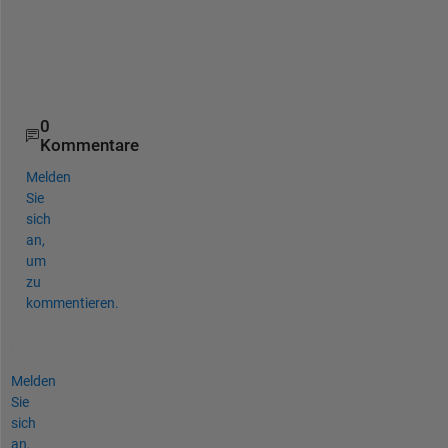
h
a
n
k
s
0
Kommentare
Melden
Sie
sich
an,
um
zu
kommentieren.
Melden
Sie
sich
an,