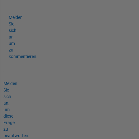
'\color{blue}Does it answer your Questio
Melden
Sie
sich
an,
um
zu
kommentieren.
Melden
Sie
sich
an,
um
diese
Frage
zu
beantworten.