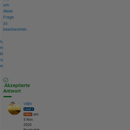
um
diese
Frage
zu
beantworten.
n,
um
ät
zu
en
Akzeptierte
Antwort
VBBV
am
5 Nov.
2020
Bearbeitet: