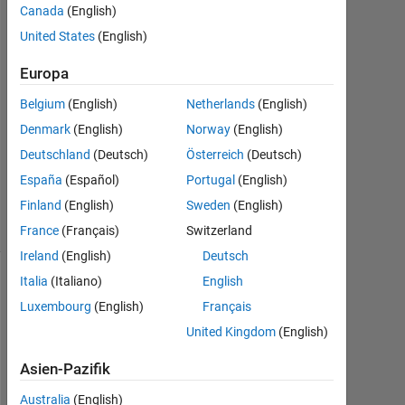
2
Canada
(English)
Antworten
United States
(English)
Antwort
Europa
akzeptiert
Belgium
(English)
Netherlands
(English)
Aktualisiert
Denmark
(English)
Norway
(English)
5 Nov.
Deutschland
(Deutsch)
Österreich
(Deutsch)
2020
España
(Español)
Portugal
(English)
5
Finland
(English)
Sweden
(English)
Ansichten
(30 Tage)
France
(Français)
Switzerland
Ireland
(English)
Deutsch
Italia
(Italiano)
English
Luxembourg
(English)
Français
United Kingdom
(English)
Asien-Pazifik
Australia
(English)