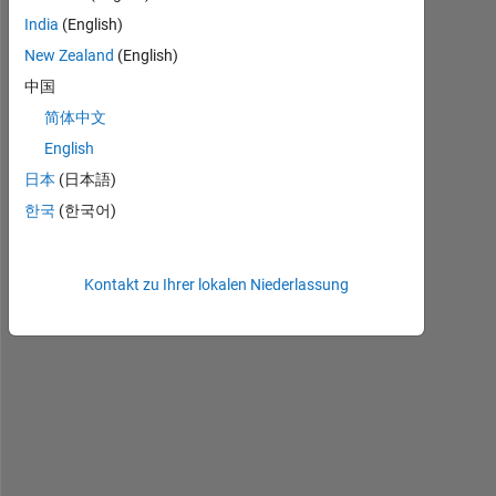
H
India
(English)
i 
New Zealand
(English)
a
l
中国
l
简体中文
,
English
日本
(日本語)
한국
(한국어)
I 
w
a
Kontakt zu Ihrer lokalen Niederlassung
n
t 
t
o 
p
u
t 
3 
t