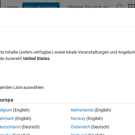
Lernen
Melden Sie sich an
MATLAB erhalten
t Playground
Diskussionen
Wettbewerbe
Blogs
Veröffentlic
FAQs zu MATLAB
Mehr
nge in row
zte Inhalte (sofern verfügbar) sowie lokale Veranstaltungen und Angebot
nde Auswahl:
United States
.
wort akzeptiert
Aktualisiert 19 Okt. 2020
29 Ansichten (30 Tage
lgenden Liste auswählen:
Ältere Kommentare 
uropa
elgium
(English)
Netherlands
(English)
0 Stimmen
enmark
(English)
Norway
(English)
eutschland
(Deutsch)
Österreich
(Deutsch)