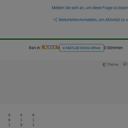
Melden Sie sich an, um diese Frage zu bean
Weiterleiten
Anmelden, um Aktivität zu v
Ran in:
0 Stimmen
In MATLAB Online öffnen
Theme
    0     0     0

    0     1     1

    1     0     1
