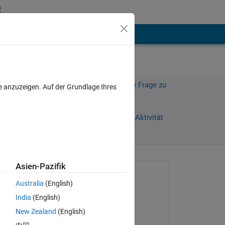
hen
Mehr
Melden Sie sich an, um diese Frage zu
e anzuzeigen. Auf der Grundlage Ihres
beantworten.
)
Weiterleiten
Anmelden, um Aktivität
zu verfolgen
anzeigen
Asien-Pazifik
Gefragt:
Australia
(English)
Vivek Shukla
India
(English)
am 17 Okt. 2020
New Zealand
(English)
Kommentiert: