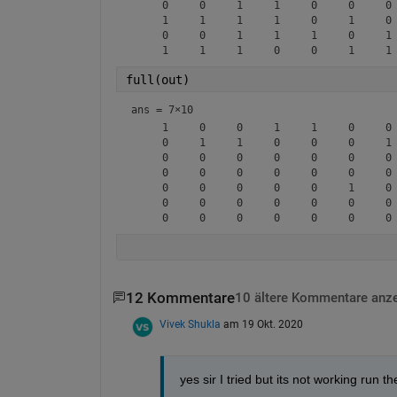
     0     0     1     1     0     0     0 
     1     1     1     1     0     1     0 
     0     0     1     1     1     0     1 
full(out)
ans =
7×10
     1     0     0     1     1     0     0 
     0     1     1     0     0     0     1 
     0     0     0     0     0     0     0 
     0     0     0     0     0     0     0 
     0     0     0     0     0     1     0 
     0     0     0     0     0     0     0 
12 Kommentare
10 ältere Kommentare anz
Vivek Shukla
am 19 Okt. 2020
yes sir I tried but its not working run 