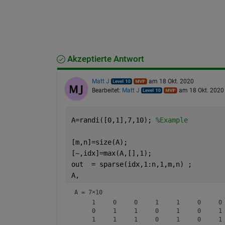
Akzeptierte Antwort
Matt J
am 18 Okt. 2020
Bearbeitet:
Matt J
am 18 Okt. 2020
A=randi([0,1],7,10); 
%Example
[m,n]=size(A);
[~,idx]=max(A,[],1);
out  = sparse(idx,1:n,1,m,n) ; 
A,
A =
7×10
     1     0     0     1     1     0     0 
     0     1     1     0     1     0     1 
     1     1     1     0     1     0     1 