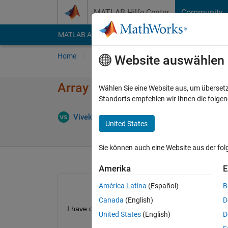
Weiter zum Inhalt
MATLAB Hilfe-Center
Community
MATLAB Answers
File Exchange
Cody
AI Cha
Home
Fragen
Antworten
Durchsuchen
Website auswählen
Array value replace when cha
Wählen Sie eine Website aus, um überset
Standorts empfehlen wir Ihnen die folge
Ant
Vivek Shukla
17 Okt. 2020
1 Antwort
United States
Sie können auch eine Website aus der fo
Amerika
E
América Latina
(Español)
B
Canada
(English)
D
I have one row of matrix
United States
(English)
D