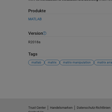
Produkte
MATLAB
Version
R2018a
Tags
matlab
matrix
matrix manipulation
matrix arr
Siehe auch
Trust Center
Handelsmarken
Datenschutz-Richtlinien