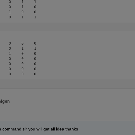
    0     1     1

    0     1     0

    1     0     0

    0     0     0

    0     1     1

    1     0     0

    0     0     0

    0     0     0

    0     0     0

eigen
the command sir you will get all idea thanks