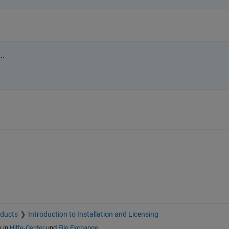
..
oducts
Introduction to Installation and Licensing
e in
Hilfe-Center
und
File Exchange