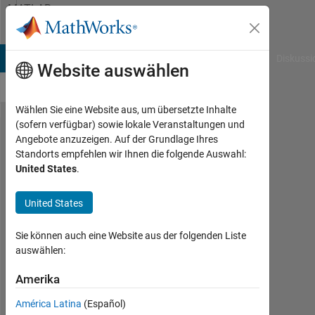
Weiter zum Inhalt
MATLAB
Answers
B Answers
File Exchange
Cody
AI Chat Playground
Diskussi
Website auswählen
Wählen Sie eine Website aus, um übersetzte Inhalte
(sofern verfügbar) sowie lokale Veranstaltungen und
besselj:
Angebote anzuzeigen. Auf der Grundlage Ihres
Standorts empfehlen wir Ihnen die folgende Auswahl:
NU and
United States
.
Z must
be the
United States
same
Sie können auch eine Website aus der folgenden Liste
size or
auswählen:
one
Amerika
must
be a
América Latina
(Español)