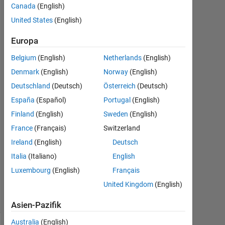
Canada
(English)
United States
(English)
sam
l
Europa
20
Aug.
Belgium
(English)
Netherlands
(English)
2020
Denmark
(English)
Norway
(English)
1
Deutschland
(Deutsch)
Österreich
(Deutsch)
Antwort
España
(Español)
Portugal
(English)
Antwort
Finland
(English)
Sweden
(English)
akzeptiert
France
(Français)
Switzerland
Ireland
(English)
Deutsch
Aktualisiert
22 Aug.
Italia
(Italiano)
English
2020
Luxembourg
(English)
Français
19
United Kingdom
(English)
Ansichten
(30 Tage)
Asien-Pazifik
Australia
(English)