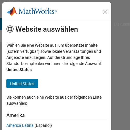
Weiter zum Inhalt
MATLAB
Answers
B Answers
File Exchange
Cody
AI Chat Playground
Diskussi
Website auswählen
Wählen Sie eine Website aus, um übersetzte Inhalte
(sofern verfügbar) sowie lokale Veranstaltungen und
Find the 3-
Angebote anzuzeigen. Auf der Grundlage Ihres
Standorts empfehlen wir Ihnen die folgende Auswahl:
D grid
United States
.
coordinates
points
United States
index that
Sie können auch eine Website aus der folgenden Liste
are interior
auswählen:
of a 3D
Amerika
surface
boundary
América Latina
(Español)