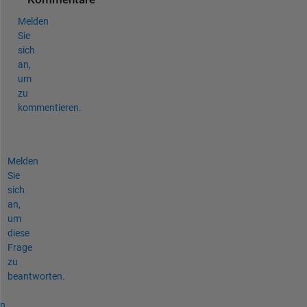
Melden
Sie
sich
an,
um
zu
kommentieren.
Melden
Sie
sich
an,
um
diese
Frage
zu
beantworten.
n,