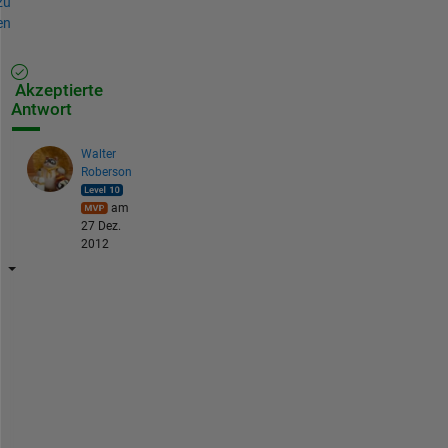
zu
en
Akzeptierte
Antwort
Walter
Roberson
am
27 Dez.
2012
Y
o
u 
c
o
u