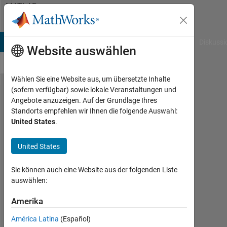
Weiter zum Inhalt
MATLAB
Answers
B Answers
File Exchange
Cody
AI Chat Playground
Diskussi
Website auswählen
Wählen Sie eine Website aus, um übersetzte Inhalte
(sofern verfügbar) sowie lokale Veranstaltungen und
How to
Angebote anzuzeigen. Auf der Grundlage Ihres
Standorts empfehlen wir Ihnen die folgende Auswahl:
fit a
United States
.
number
of
United States
curves
Sie können auch eine Website aus der folgenden Liste
auswählen:
Isa
Isa
Amerika
27
América Latina
(Español)
Dez.