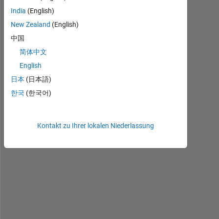
India
(English)
I 
New Zealand
(English)
h
中国
a
简体中文
v
e 
English
a 
日本
(日本語)
n
한국
(한국어)
u
m
b
Kontakt zu Ihrer lokalen Niederlassung
e
r 
o
f 
c
u
r
v
e