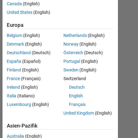
Canada
(English)
2012
1
United States
(English)
Antwort
Europa
Antwort
Belgium
(English)
Netherlands
(English)
akzeptiert
Denmark
(English)
Norway
(English)
8
Ansichten
Deutschland
(Deutsch)
Österreich
(Deutsch)
(30 Tage)
España
(Español)
Portugal
(English)
Finland
(English)
Sweden
(English)
France
(Français)
Switzerland
Ältere
Kommentare
Ireland
(English)
Deutsch
anzeigen
Italia
(Italiano)
English
Luxembourg
(English)
Français
United Kingdom
(English)
H
Asien-Pazifik
i
Australia
(English)
,