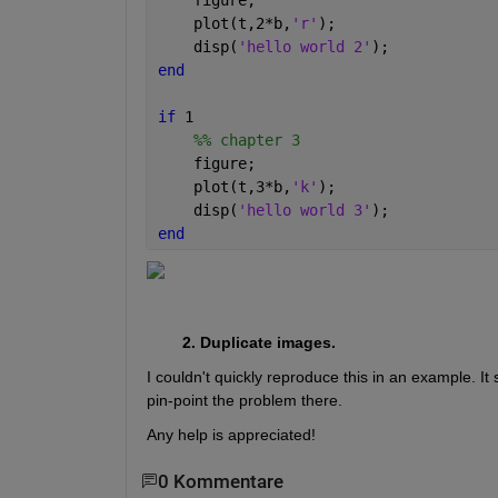
    plot(t,2*b,
'r'
);
    disp(
'hello world 2'
);
end
if 
1
    %% chapter 3
    figure;
    plot(t,3*b,
'k'
);
    disp(
'hello world 3'
);
end
        2. Duplicate images. 
I couldn't quickly reproduce this in an example. It s
pin-point the problem there. 
Any help is appreciated!
0 Kommentare