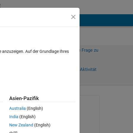
hen
Mehr
Melden Sie sich an, um diese Frage zu
e anzuzeigen. Auf der Grundlage Ihres
beantworten.
Weiterleiten
Anmelden, um Aktivität
zu verfolgen
Asien-Pazifik
Gefragt:
Australia
(English)
Victor v. Spaandonk
India
(English)
am 1 Jul. 2020
New Zealand
(English)
Bearbeitet: