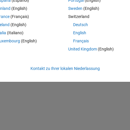
spaña
(Español)
Portugal
(English)
inland
(English)
Sweden
(English)
nd figures to appear inside the proper chapters?
rance
(Français)
Switzerland
om running.)
reland
(English)
Deutsch
talia
(Italiano)
English
ement mis-places text and figure vanishes
uxembourg
(English)
Français
United Kingdom
(English)
Theme
Kontakt zu Ihrer lokalen Niederlassung