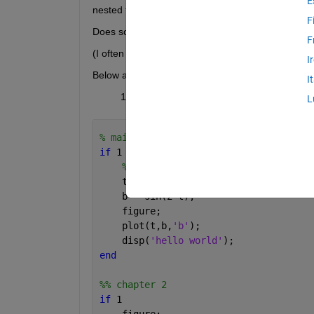
E
nested functions (I think).
F
Does someone have a robust way of getting text a
F
(I often use if-then to exclude certain chapters fr
I
Below a few examples of issues:
I
Chapter titles outside an if-then stat
L
% main example 1
if 
1
    %% chapter 1
    t = 1:0.01:10;
    b = sin(2*t); 
    figure;
    plot(t,b,
'b'
);
    disp(
'hello world'
);
end
%% chapter 2
if 
1 
    figure;