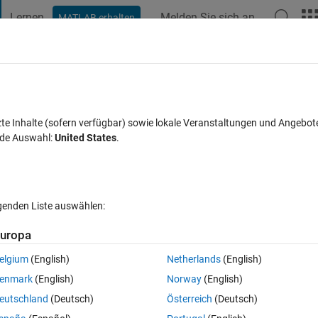
Lernen
Melden Sie sich an
MATLAB erhalten
t Playground
Diskussionen
Wettbewerbe
Blogs
Veröffentlic
FAQs zu MATLAB
Mehr
lished HTML
zte Inhalte (sofern verfügbar) sowie lokale Veranstaltungen und Angebot
nde Auswahl:
United States
.
Aktualisiert 1 Jul. 2020
en
11 Ansichten (30 Tage)
lgenden Liste auswählen:
uropa
elgium
(English)
Netherlands
(English)
1 Stimme
In MATLAB Online öffnen
enmark
(English)
Norway
(English)
ouble getting text and figure to appear at the proper place, or at all.
eutschland
(Deutsch)
Österreich
(Deutsch)
 varying results, sometimes worsening the problem when called inside 