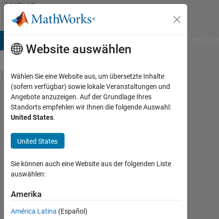
Weiter zum Inhalt
MATLAB
Answers
B Answers
File Exchange
Cody
AI Chat Playground
Diskussi
Website auswählen
Wählen Sie eine Website aus, um übersetzte Inhalte
(sofern verfügbar) sowie lokale Veranstaltungen und
Program
Angebote anzuzeigen. Auf der Grundlage Ihres
Standorts empfehlen wir Ihnen die folgende Auswahl:
not
United States
.
calculating
correct
United States
value in
Sie können auch eine Website aus der folgenden Liste
output file
auswählen:
Amerika
Joseph
Edelman
América Latina
(Español)
22