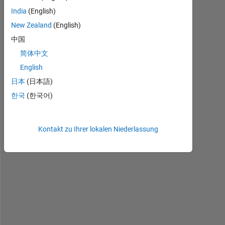
India
(English)
H
New Zealand
(English)
e
中国
l
简体中文
l
o 
English
C
日本
(日本語)
o
한국
(한국어)
m
m
u
n
Kontakt zu Ihrer lokalen Niederlassung
i
t
y
,
i
s 
i