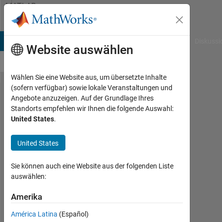
Weiter zum Inhalt
MATLAB
Answers
B Answers
File Exchange
Cody
AI Chat Playground
Diskussi
Website auswählen
Wählen Sie eine Website aus, um übersetzte Inhalte
(sofern verfügbar) sowie lokale Veranstaltungen und
Cumulative
Angebote anzuzeigen. Auf der Grundlage Ihres
Standorts empfehlen wir Ihnen die folgende Auswahl:
coverage
United States
.
for
different
United States
test cases
Sie können auch eine Website aus der folgenden Liste
auswählen:
Ajay krishna
Vasanthakumar
Amerika
19
América Latina
(Español)
Jun.