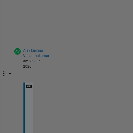
- 
P
a
t
Ajay krishna
Vasanthakumar
am 26 Jun.
2020
T
h
a
n
k
s 