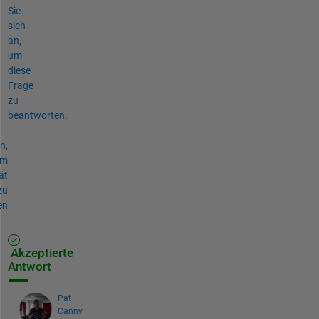
Sie
sich
an,
um
diese
Frage
zu
beantworten.
n,
um
ät
zu
en
Akzeptierte
Antwort
Pat
Canny