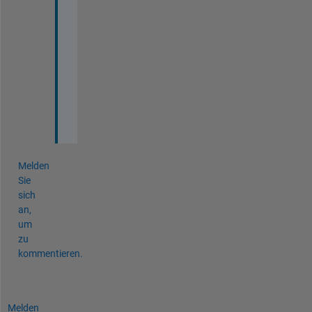
a
l
o
t 
p
a
t 
:
)
Melden
Sie
sich
an,
um
zu
kommentieren.
Melden