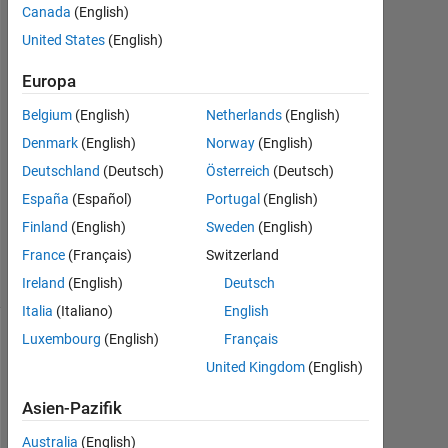
Canada
(English)
2020
1
United States
(English)
Antwort
Europa
Antwort
Belgium
(English)
Netherlands
(English)
akzeptiert
Denmark
(English)
Norway
(English)
Aktualisiert
Deutschland
(Deutsch)
Österreich
(Deutsch)
26 Jun.
España
(Español)
Portugal
(English)
2020
Finland
(English)
Sweden
(English)
48
France
(Français)
Switzerland
Ansichten
(30 Tage)
Ireland
(English)
Deutsch
Italia
(Italiano)
English
Luxembourg
(English)
Français
United Kingdom
(English)
Asien-Pazifik
Australia
(English)