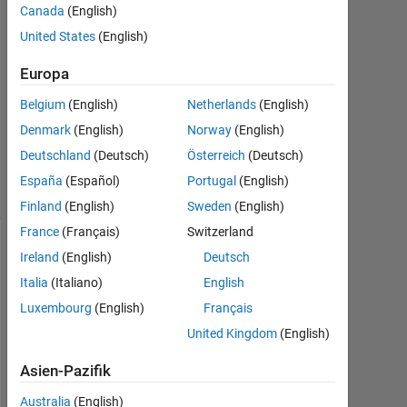
Canada
(English)
2020
0
United States
(English)
Antworten
Europa
Aktualisiert
Belgium
(English)
Netherlands
(English)
12 Jun.
Denmark
(English)
Norway
(English)
2020
6
Deutschland
(Deutsch)
Österreich
(Deutsch)
Ansichten
España
(Español)
Portugal
(English)
(30 Tage)
Finland
(English)
Sweden
(English)
France
(Français)
Switzerland
Ältere
Ireland
(English)
Deutsch
Kommentare
Italia
(Italiano)
English
anzeigen
Luxembourg
(English)
Français
United Kingdom
(English)
Asien-Pazifik
H
Australia
(English)
e