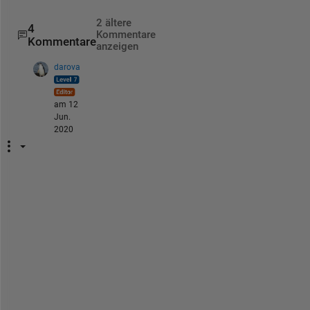
2 ältere
4
Kommentare
Kommentare
anzeigen
darova
am 12
Jun.
2020
Y
o
u 
c
a
n
'
t 
l