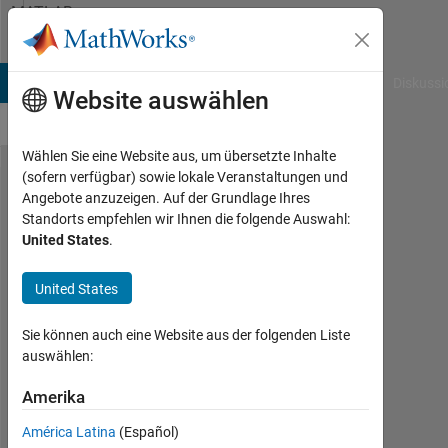
Weiter zum Inhalt
MATLAB
Answers
B Answers
File Exchange
Cody
AI Chat Playground
Diskussi
Website auswählen
Wählen Sie eine Website aus, um übersetzte Inhalte
(sofern verfügbar) sowie lokale Veranstaltungen und
Load only
Angebote anzuzeigen. Auf der Grundlage Ihres
Standorts empfehlen wir Ihnen die folgende Auswahl:
specific
United States
.
substructures
from a mega-
United States
structure.
Sie können auch eine Website aus der folgenden Liste
auswählen:
Orestis
Stylianou
Amerika
12
América Latina
(Español)
Jun.