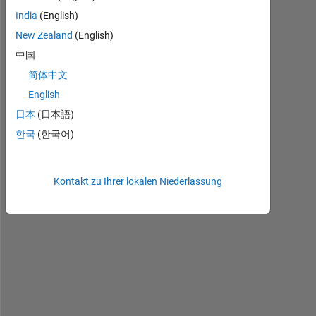
l
India
(English)
l
New Zealand
(English)
o
中国
, 
简体中文
S
English
o 
日本
(日本語)
I 
한국
(한국어)
h
a
v
Kontakt zu Ihrer lokalen Niederlassung
e 
m
a
n
y 
.
m
a
t 