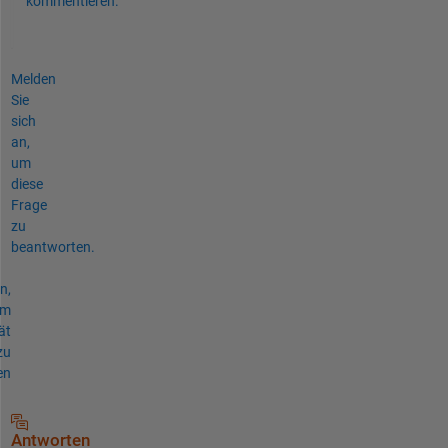
kommentieren.
Melden
Sie
sich
an,
um
diese
Frage
zu
beantworten.
n,
um
ät
zu
en
Antworten