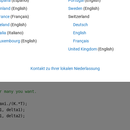
spaña
(Español)
Portugal
(English)
inland
(English)
Sweden
(English)
the graphs are not showing. Below is the equation
rance
(Français)
Switzerland
reland
(English)
Deutsch
talia
(Italiano)
English
Theme
uxembourg
(English)
Français
United Kingdom
(English)
Kontakt zu Ihrer lokalen Niederlassung
r many you want.
axi./(K.*T);
1, delta1);
1, delta2);