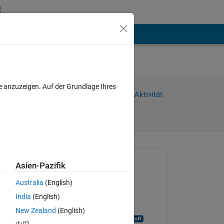
hen
Mehr
e anzuzeigen. Auf der Grundlage Ihres
Weiterleiten
Anmelden, um Aktivität
zu verfolgen
Gefragt:
Asien-Pazifik
Samuel Suakye
Australia
(English)
am 19 Mai 2020
India
(English)
anzeigen
Geschlossen:
New Zealand
(English)
MATLAB Answer Bot