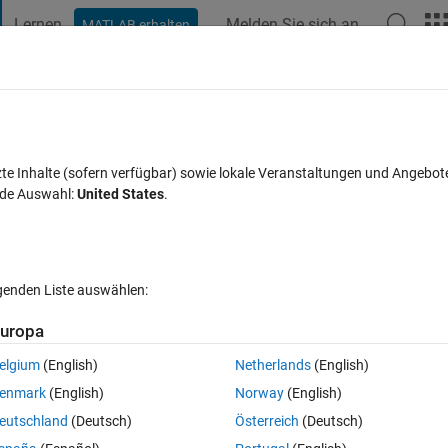
Lernen
Melden Sie sich an
MATLAB erhalten
t Playground
Diskussionen
Wettbewerbe
Blogs
Veröffentlic
FAQs zu MATLAB
Mehr
zte Inhalte (sofern verfügbar) sowie lokale Veranstaltungen und Angebot
nde Auswahl:
United States
.
Aktualisiert 20 Aug. 2021
4 Ansichten (30 Tage)
lgenden Liste auswählen:
uropa
ut, um sie zu bearbeiten oder zu beantworten.
elgium
(English)
Netherlands
(English)
enmark
(English)
Norway
(English)
Ältere Kommentare 
eutschland
(Deutsch)
Österreich
(Deutsch)
0 Stimmen
In MATLAB Online öffnen