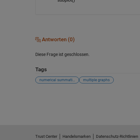
Antworten (0)
Diese Frage ist geschlossen.
Tags
numerical summation
multiple graphs
Siehe auch
Trust Center
Handelsmarken
Datenschutz-Richtlinien