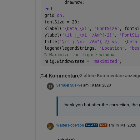
	drawnow;
end
grid 
on
;
fontSize = 20;
xlabel(
'\beta_\xi'
, 
'FontSize'
, fontSi
ylabel(
'\it j_\xi  /Am^{-2}'
, 
'FontSiz
title(
'\it j_\xi  /Am^{-2} vs.  \beta_
legend(legendStrings, 
'Location'
, 
'bes
% Maximize the figure window.
hFig.WindowState = 
'maximized'
;
4 Kommentare
2 ältere Kommentare anzeig
Samuel Suakye
am 19 Mai 2020
thank you but after the correction, the
Walter Roberson
am 19 Mai 2020
subplot()