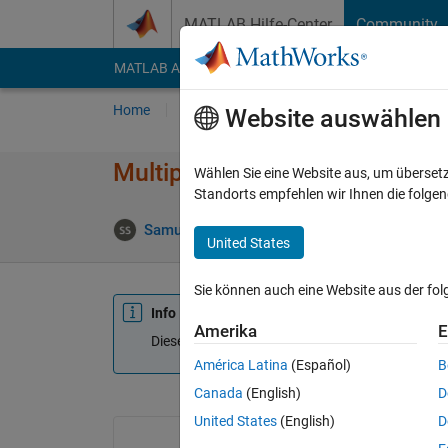
Weiter zum Inhalt
MATLAB Hilfe-Center
Community
MATLAB Answers
File Exchange
Cody
AI Cha
Home
Fragen
Antworten
Durchsuchen
Website auswählen
Multiple Graphs not showing
Wählen Sie eine Website aus, um überset
Standorts empfehlen wir Ihnen die folge
Samuel Suakye
19 Mai 2020
0 Antworten
United States
Sie können auch eine Website aus der fo
Info
Amerika
E
Diese Frage ist geschlossen. Öffnen Sie sie erne
América Latina
(Español)
B
Canada
(English)
D
United States
(English)
D