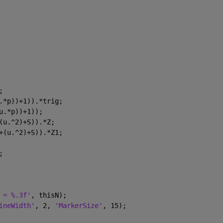
;
.*p))+1)).*trig;
u.*p))+1));
(u.^2)+S)).*Z;
+(u.^2)+S)).*Z1;
;
 = %.3f'
, thisN);
ineWidth'
, 2, 
'MarkerSize'
, 15);