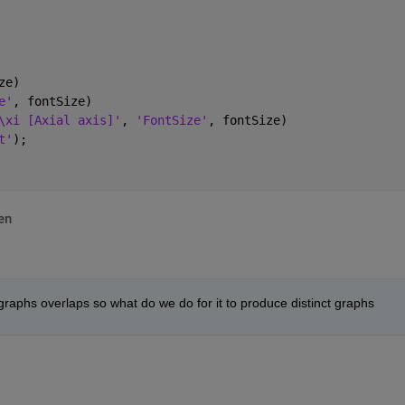
ze)
e'
, fontSize)
\xi [Axial axis]'
, 
'FontSize'
, fontSize)
t'
);
en
 graphs overlaps so what do we do for it to produce distinct graphs 