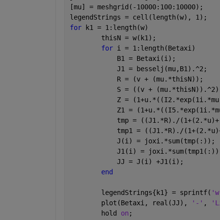
[mu] = meshgrid(-10000:100:10000);
legendStrings = cell(length(w), 1);
for 
k1 = 1:length(w)
	thisN = w(k1);
for 
i = 1:length(Betaxi)
            B1 = Betaxi(i);    
            J1 = besselj(mu,B1).^2;
            R = (v + (mu.*thisN));
            S = ((v + (mu.*thisN)).^2)
            Z = (1+u.*((I2.*exp(1i.*mu
            Z1 = (1+u.*((I5.*exp(1i.*m
            tmp = ((J1.*R)./(1+(2.*u)+
            tmp1 = ((J1.*R)./(1+(2.*u)
            J(i) = joxi.*sum(tmp(:));
            J1(i) = joxi.*sum(tmp1(:))
            JJ = J(i) +J1(i);
end
	legendStrings{k1} = sprintf(
'w
	plot(Betaxi, real(JJ), 
'-'
, 
'L
	hold 
on
;