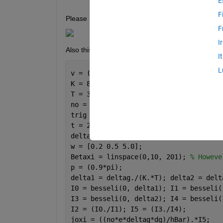
E
F
Please I am ploting this equation numerically but 
F
I
Also this is what I did (see below) 
I
L
v = (0.01*2.0e-12)   ;u = 0.036;
K = 8.617e-5;
T = 300;    hBar = 1;
no = 10e16;  dg = 1;
trig = (sin(4))^2;
t = 2.0e-12; e = 1.0;
deltag = 0.0156; deltaxi =0.0204;
w = [0.2 0.5 5.0]; 
Betaxi = linspace(0,10, 201); 
% Howeve
p = (0.9*pi);
delta1 = deltag./(K.*T); delta2 = delt
I0 = besseli(0, delta1); I1 = besseli(
I3 = besseli(0, delta2); I4 = besseli(
I2 = (I0./I1); I5 = (I3./I4);
joxi = ((no*e*deltag*dg)/hBar).*I5;