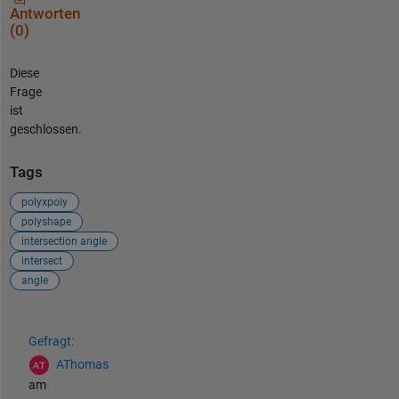
Antworten
(0)
Diese
Frage
ist
geschlossen.
Tags
polyxpoly
polyshape
intersection angle
intersect
angle
Siehe auch
Gefragt:
AThomas
am