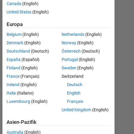
Canada
(English)
AThomas
10
United States
(English)
Mai
2020
Europa
0
Belgium
(English)
Netherlands
(English)
Antworten
Denmark
(English)
Norway
(English)
Aktualisiert
20 Aug.
Deutschland
(Deutsch)
Österreich
(Deutsch)
2021
España
(Español)
Portugal
(English)
4
Finland
(English)
Sweden
(English)
Ansichten
France
(Français)
Switzerland
(30 Tage)
Ireland
(English)
Deutsch
Italia
(Italiano)
English
Info
Luxembourg
(English)
Français
Diese
United Kingdom
(English)
Frage
ist
Asien-Pazifik
geschlossen.
Australia
(English)
Öffnen