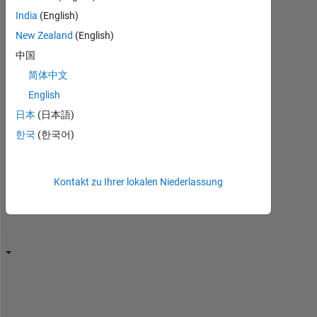
Sie
India
(English)
sie
New Zealand
(English)
erneut,
中国
um
sie
简体中文
zu
English
bearbeiten
日本
(日本語)
oder
zu
한국
(한국어)
beantworten.
Kontakt zu Ihrer lokalen Niederlassung
I 
h