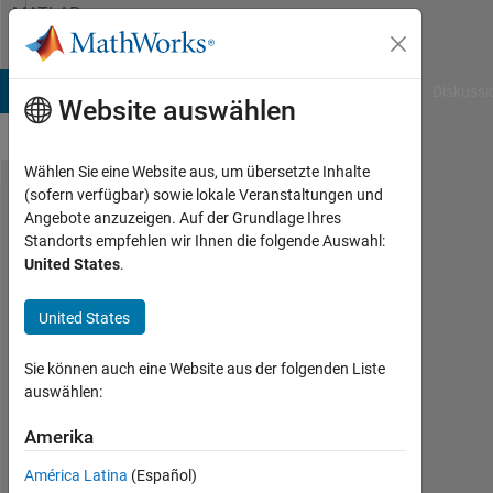
Weiter zum Inhalt
MATLAB
Answers
B Answers
File Exchange
Cody
AI Chat Playground
Diskussi
Website auswählen
Wählen Sie eine Website aus, um übersetzte Inhalte
(sofern verfügbar) sowie lokale Veranstaltungen und
Is there a
Angebote anzuzeigen. Auf der Grundlage Ihres
Standorts empfehlen wir Ihnen die folgende Auswahl:
straight
United States
.
forward
way to find
United States
the angle of
Sie können auch eine Website aus der folgenden Liste
intersection
auswählen:
when using
Amerika
polyxpoly?
América Latina
(Español)