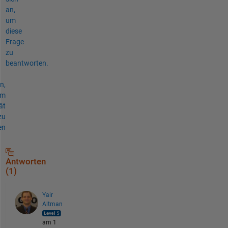
an,
um
diese
Frage
zu
beantworten.
n,
um
ät
zu
en
Antworten
(1)
Yair
Altman
am 1