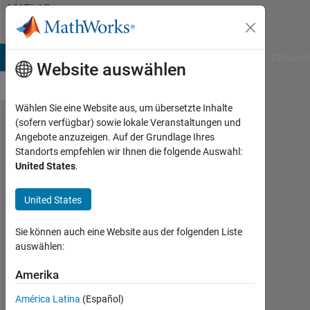
Weiter zum Inhalt
MATLAB
Answers
B Answers
File Exchange
Cody
AI Chat Playground
Diskussi
Website auswählen
Wählen Sie eine Website aus, um übersetzte Inhalte
(sofern verfügbar) sowie lokale Veranstaltungen und
dynamic
Angebote anzuzeigen. Auf der Grundlage Ihres
Standorts empfehlen wir Ihnen die folgende Auswahl:
java
United States
.
path vs
static
United States
java
Sie können auch eine Website aus der folgenden Liste
path
auswählen:
Amerika
Andy
América Latina
(Español)
1