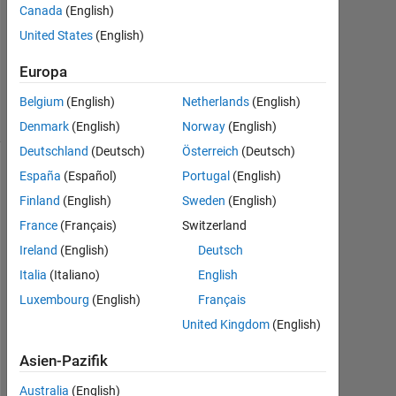
Canada
(English)
United States
(English)
Aktualisiert
5 Mär. 2020
Europa
35
Ansichten
Belgium
(English)
Netherlands
(English)
(30 Tage)
Denmark
(English)
Norway
(English)
Deutschland
(Deutsch)
Österreich
(Deutsch)
España
(Español)
Portugal
(English)
Finland
(English)
Sweden
(English)
France
(Français)
Switzerland
Ireland
(English)
Deutsch
Italia
(Italiano)
English
Luxembourg
(English)
Français
I
f 
United Kingdom
(English)
I 
Asien-Pazifik
h
a
Australia
(English)