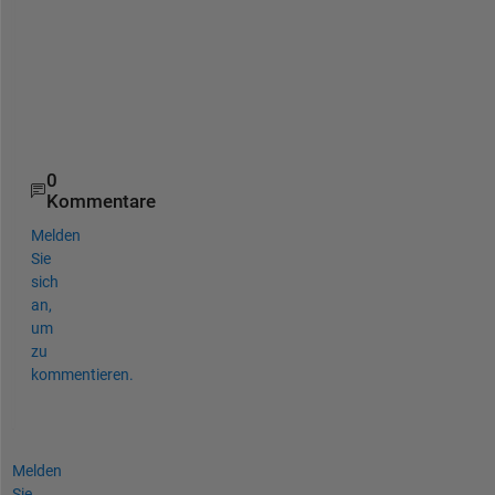
e 
l
i
n
k
. 
0
Kommentare
Melden
Sie
sich
an,
um
zu
kommentieren.
Melden
Sie