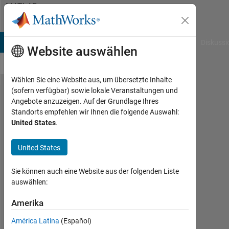
Weiter zum Inhalt
MATLAB
Answers
B Answers
File Exchange
Cody
AI Chat Playground
Diskussi
Website auswählen
Wählen Sie eine Website aus, um übersetzte Inhalte
(sofern verfügbar) sowie lokale Veranstaltungen und
Code
Angebote anzuzeigen. Auf der Grundlage Ihres
Standorts empfehlen wir Ihnen die folgende Auswahl:
for FFT
United States
.
analysis
United States
Yugal
Sie können auch eine Website aus der folgenden Liste
Gupta
auswählen:
5
Mär.
Amerika
2020
1
América Latina
(Español)
Antwort