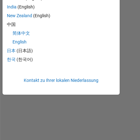
v
India
(English)
e 
a 
New Zealand
(English)
s
中国
i
简体中文
g
n
English
a
日本
(日本語)
l 
한국
(한국어)
i
n 
c
o
Kontakt zu Ihrer lokalen Niederlassung
m
m
a
n
d 
w
i
n
d