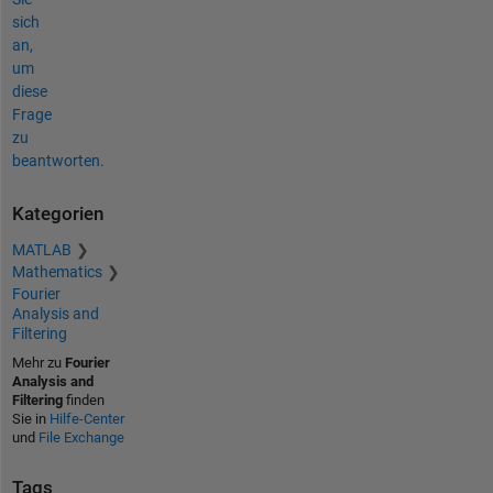
sich
an,
um
diese
Frage
zu
beantworten.
Kategorien
MATLAB
Mathematics
Fourier
Analysis and
Filtering
Mehr zu
Fourier
Analysis and
Filtering
finden
Sie in
Hilfe-Center
und
File Exchange
Tags