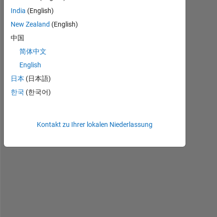
a
India
(English)
m 
New Zealand
(English)
t
中国
r
y
简体中文
i
English
n
日本
(日本語)
g 
t
한국
(한국어)
o 
c
r
Kontakt zu Ihrer lokalen Niederlassung
e
a
t
e 
a 
d
c 
l
i