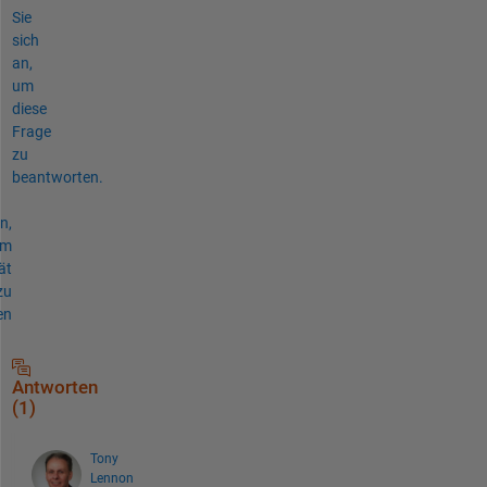
Sie
sich
an,
um
diese
Frage
zu
beantworten.
n,
um
ät
zu
en
Antworten
(1)
Tony
Lennon