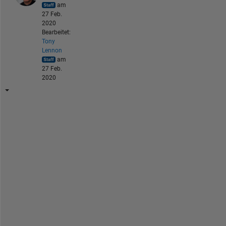
am
27 Feb.
2020
Bearbeitet:
Tony
Lennon
am
27 Feb.
2020
H
e
r
e 
a
r
e 
a 
c
o