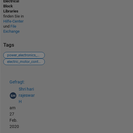
Electrical
Block
Libraries
finden Sie in
Hilfe-Center
und
File
Exchange
Tags
power_electronics_control
electric_motor_control
Siehe auch
Gefragt:
Shri hari
rajeswar
H
am
27
Feb.
2020