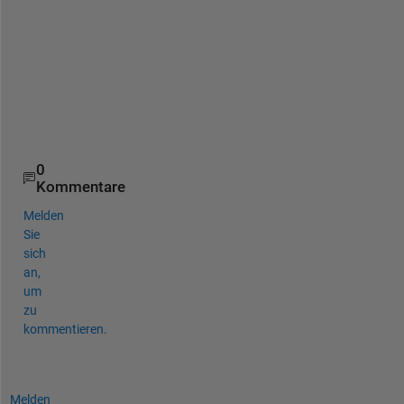
c
t
e
d
?
?
?
0
Kommentare
Melden
Sie
sich
an,
um
zu
kommentieren.
Melden