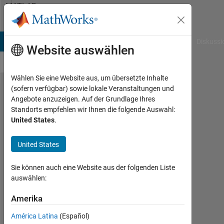
Weiter zum Inhalt
MATLAB
Answers
B Answers
File Exchange
Cody
AI Chat Playground
Diskussi
Website auswählen
Wählen Sie eine Website aus, um übersetzte Inhalte
(sofern verfügbar) sowie lokale Veranstaltungen und
How
Angebote anzuzeigen. Auf der Grundlage Ihres
Standorts empfehlen wir Ihnen die folgende Auswahl:
to
United States
.
create
a dc
United States
link???
Sie können auch eine Website aus der folgenden Liste
auswählen:
Shri hari
rajeswar
Amerika
H
América Latina
(Español)
27