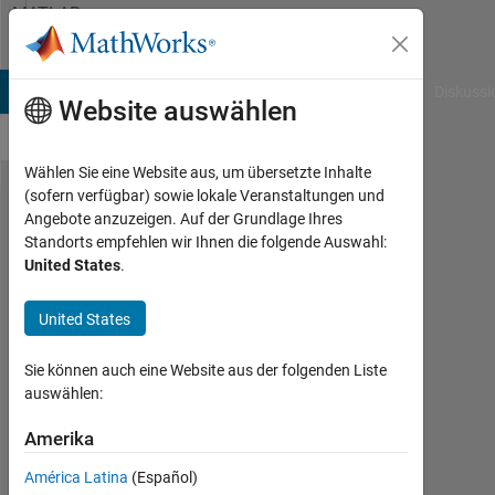
Weiter zum Inhalt
MATLAB
Answers
B Answers
File Exchange
Cody
AI Chat Playground
Diskussi
Website auswählen
Wählen Sie eine Website aus, um übersetzte Inhalte
(sofern verfügbar) sowie lokale Veranstaltungen und
Hide
Angebote anzuzeigen. Auf der Grundlage Ihres
Standorts empfehlen wir Ihnen die folgende Auswahl:
blocks of a
United States
.
model for
estheticism
United States
Sie können auch eine Website aus der folgenden Liste
Lucas
auswählen:
S
13
Amerika
Feb.
2020
América Latina
(Español)