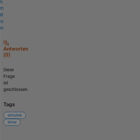
n,
um
ät
zu
en
Antworten
(0)
Diese
Frage
ist
geschlossen.
Tags
simulink
show
Siehe auch