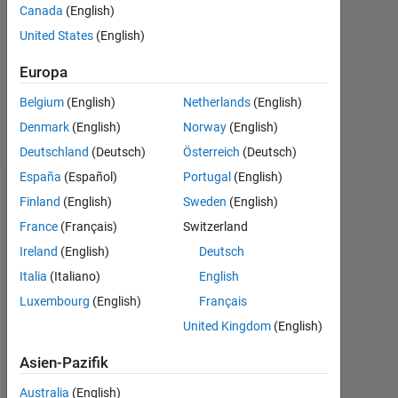
0
Canada
(English)
Antworten
United States
(English)
Aktualisiert
20 Aug.
Europa
2021
Belgium
(English)
Netherlands
(English)
4
Ansichten
Denmark
(English)
Norway
(English)
(30 Tage)
Deutschland
(Deutsch)
Österreich
(Deutsch)
España
(Español)
Portugal
(English)
Finland
(English)
Sweden
(English)
Info
France
(Français)
Switzerland
Diese
Ireland
(English)
Deutsch
Frage
ist
Italia
(Italiano)
English
geschlossen.
Luxembourg
(English)
Français
Öffnen
United Kingdom
(English)
Sie
sie
Asien-Pazifik
erneut,
um
Australia
(English)