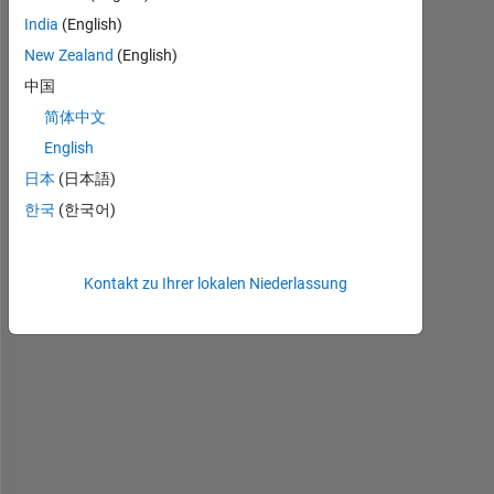
sie
India
(English)
zu
bearbeiten
New Zealand
(English)
oder
中国
zu
简体中文
beantworten.
English
日本
(日本語)
한국
(한국어)
Kontakt zu Ihrer lokalen Niederlassung
H
e
l
l
o 
!