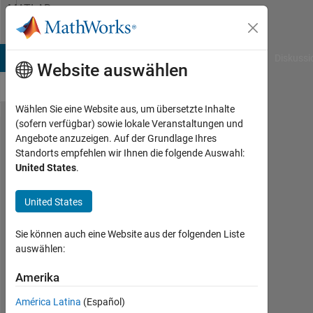
Weiter zum Inhalt
MATLAB
Answers
B Answers
File Exchange
Cody
AI Chat Playground
Diskussi
Website auswählen
Wählen Sie eine Website aus, um übersetzte Inhalte
(sofern verfügbar) sowie lokale Veranstaltungen und
Adding
Angebote anzuzeigen. Auf der Grundlage Ihres
Standorts empfehlen wir Ihnen die folgende Auswahl:
Strings
United States
.
to list
box so
United States
that if
Sie können auch eine Website aus der folgenden Liste
two
auswählen:
strings
Amerika
are
same,
América Latina
(Español)