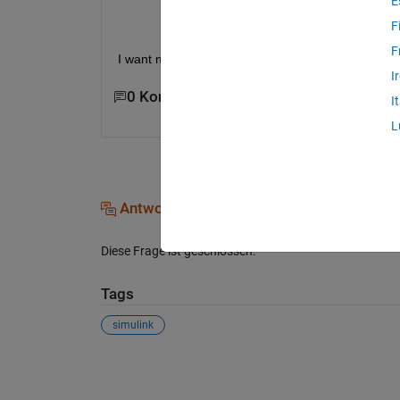
E
F
F
I want my signals to remain zero until I manually 
I
0 Kommentare
I
L
Antworten (0)
Diese Frage ist geschlossen.
Tags
simulink
Siehe auch