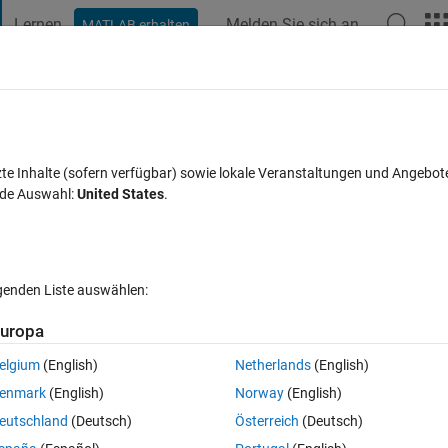
Lernen
Melden Sie sich an
MATLAB erhalten
t Playground
Diskussionen
Wettbewerbe
Blogs
Veröffentlic
FAQs zu MATLAB
Mehr
ink that once the signal hit zero, it will
zte Inhalte (sofern verfügbar) sowie lokale Veranstaltungen und Angebot
nde Auswahl:
United States
.
hange it?
n
Aktualisiert 20 Aug. 2021
3 Ansichten (30 Tage)
lgenden Liste auswählen:
uropa
elgium
(English)
Netherlands
(English)
ut, um sie zu bearbeiten oder zu beantworten.
enmark
(English)
Norway
(English)
eutschland
(Deutsch)
Österreich
(Deutsch)