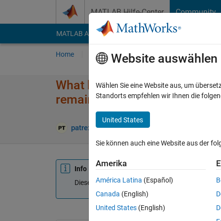
Weiter zum Inhalt
MATLAB Hilfe-Center
Community
MATLAB Answers
File Exchange
Cody
AI Cha
Home
Fragen
Antworten
Durchsuchen
Website auswählen
What block should I use in simul
Wählen Sie eine Website aus, um überset
Standorts empfehlen wir Ihnen die folge
remain zero until I manually c
United States
patrexia tampon
17 Dez. 2019
0 Antworte
Sie können auch eine Website aus der fo
Amerika
E
Info
América Latina
(Español)
B
Diese Frage ist geschlossen. Öffnen Sie sie erne
Canada
(English)
D
United States
(English)
D