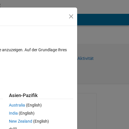
hen
Mehr
e anzuzeigen. Auf der Grundlage Ihres
Weiterleiten
Anmelden, um Aktivität
zu verfolgen
Asien-Pazifik
Gefragt:
Australia
(English)
patrexia tampon
India
(English)
am 17 Dez. 2019
New Zealand
(English)
Geschlossen: