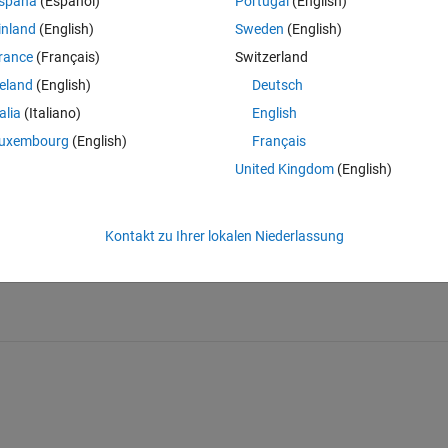
spaña
(Español)
Portugal
(English)
0 Stimmen
inland
(English)
Sweden
(English)
rance
(Français)
Switzerland
change it and rerun the simulation
reland
(English)
Deutsch
talia
(Italiano)
English
uxembourg
(English)
Français
United Kingdom
(English)
Weiterleiten
Anmelden, um Aktivität zu v
Kontakt zu Ihrer lokalen Niederlassung