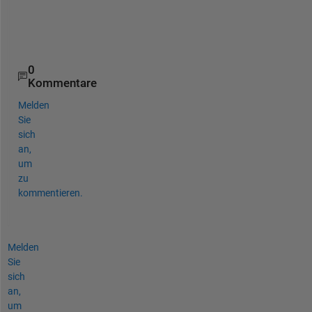
s
)
?
0
Kommentare
Melden
Sie
sich
an,
um
zu
kommentieren.
Melden
Sie
sich
an,
um