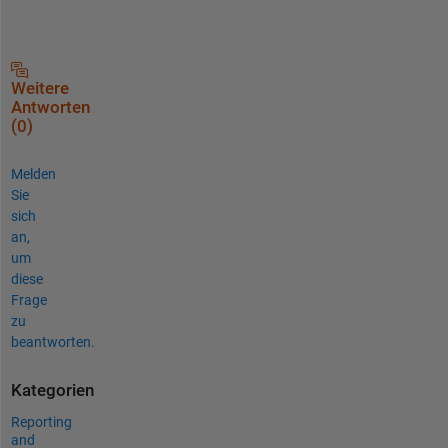
Weitere
Antworten
(0)
Melden
Sie
sich
an,
um
diese
Frage
zu
beantworten.
Kategorien
Reporting
and