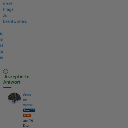
diese
Frage
zu
beantworten.
n,
um
ät
zu
en
Akzeptierte
Antwort
Sean
de
Wolski
am 16
Dez.