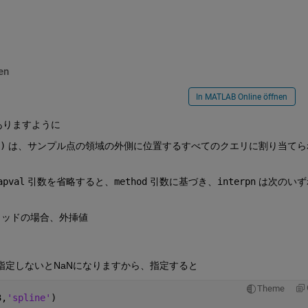
en
In MATLAB Online öffnen
ありますように
)
は、サンプル点の領域の外側に位置するすべてのクエリに割り当てら
apval
引数を省略すると、
method
引数に基づき、
interpn
は次のいず
ソッドの場合、外挿値
に指定しないとNaNになりますから、指定すると
Theme
3,
'spline'
)