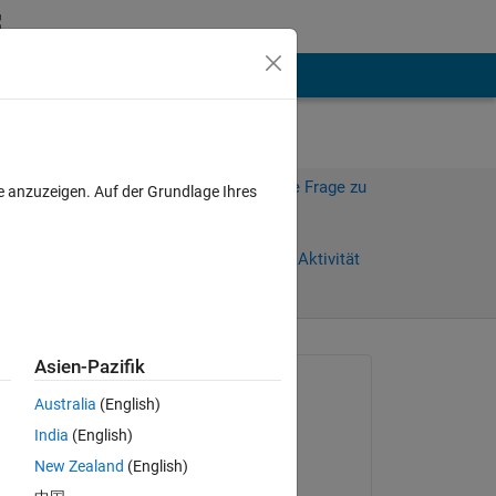
hen
Mehr
Melden Sie sich an, um diese Frage zu
e anzuzeigen. Auf der Grundlage Ihres
beantworten.
Weiterleiten
Anmelden, um Aktivität
zu verfolgen
anzeigen
Asien-Pazifik
Gefragt:
Australia
(English)
qrqr
India
(English)
am 8 Okt. 2019
New Zealand
(English)
Bearbeitet: