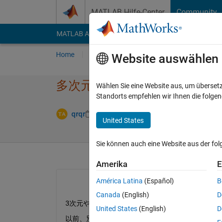
Weiter zum Inhalt
MATLAB Hilfe-Center
Community
MATLAB Answers
File Exchange
Cody
AI Cha
Home
Fragen
Antworten
Durchsuchen
Website auswählen
多次元の外挿について
Wählen Sie eine Website aus, um überset
Standorts empfehlen wir Ihnen die folge
Antwort akze
qrqr
8 Okt. 2019
1 Antwort
United States
Sie können auch eine Website aus der fo
Amerika
E
América Latina
(Español)
B
Canada
(English)
D
3次元や4次元の外挿は無いのでしょうか？
United States
(English)
D
以前、別の質問で1次元しか外挿ができないと回