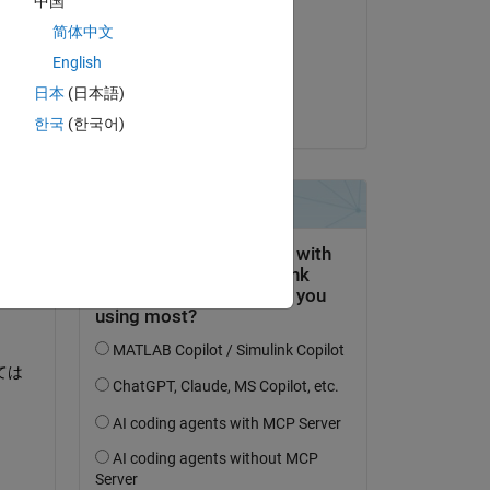
中国
Yoshio
简体中文
am 14 Okt. 2019
English
Akzeptiert:
日本
(日本語)
Yoshio
한국
(한국어)
ては