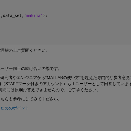
},data_set,
'makima'
);
ご理解の上ご質問ください。
ユーザー同士の助け合いの場です。
る研究者やエンジニアから“MATLABの使い方”を超えた専門的な参考意見
s社員（STAFFマーク付きのアカウント）も１ユーザーとして回答していま
ご質問には原則お答えできませんので、ご了承ください。
こちらも参考にしてみてください。
得るためのポイント