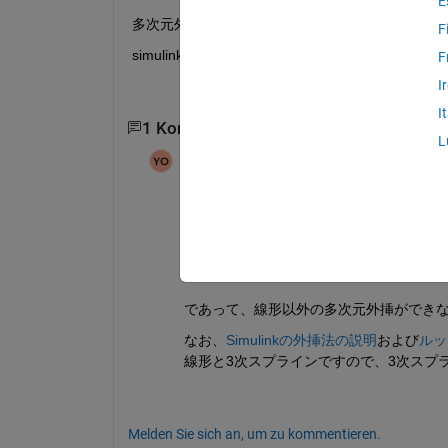
E
多次元外挿はMATLABには機能が無いのでしょうか
F
simulinkのLookuptableと同じ機能をMAT
F
I
I
1 Kommentar
L
Yoshio
am 11 Okt. 2019
Bearbeitet:
Yoshio
am 12 Okt. 2019
右上のタブで外挿を選んでみてください
なお、
別の質問で1次元しか外挿ができな
'spline'
および
'makima'
メ
であって、線形以外の多次元外挿ができ
なお、
Simulinkの外挿法の説明
および
ルッ
線形と3次スプラインですので、3次スプラ
Melden Sie sich an, um zu kommentieren.