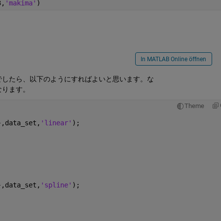
3,
'makima'
)
In MATLAB Online öffnen
ことでしたら、以下のようにすればよいと思います。な
になります。
Theme
},data_set,
'linear'
);
},data_set,
'spline'
);