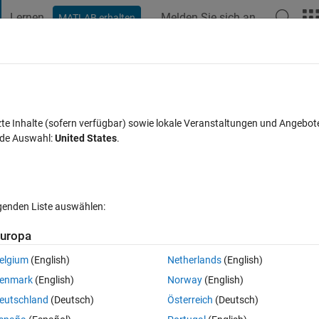
Lernen
Melden Sie sich an
MATLAB erhalten
t Playground
Diskussionen
Wettbewerbe
Blogs
Veröffentlic
FAQs zu MATLAB
Mehr
zte Inhalte (sofern verfügbar) sowie lokale Veranstaltungen und Angebot
nde Auswahl:
United States
.
ptiert
Aktualisiert 14 Okt. 2019
13 Ansichten (30 Tage)
lgenden Liste auswählen:
Ältere Kommentare 
uropa
elgium
(English)
Netherlands
(English)
0 Stimmen
enmark
(English)
Norway
(English)
eutschland
(Deutsch)
Österreich
(Deutsch)
答があったのですが、