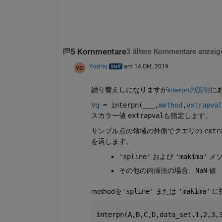
5 Kommentare
3 ältere Kommentare anzeig
Yoshio
am 14 Okt. 2019
繰り替えしになりますが
interpnの説明
に
Vq
= interpn(
___
,
method
,
extrapval
スカラー値
extrapval
も指定します。
サンプル点の領域の外側でクエリの
extr
を返します。
'spline'
および
'makima'
メ
その他の内挿法の場合、
NaN
値
methodを
'spline'
 または 
'makima'
 
interpn(A,B,C,D,data_set,1,2,3,