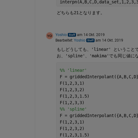
interpn(A,B,C,D,data_set,1,2,3,
どちらも21となります。
Yoshio
am 14 Okt. 2019
Bearbeitet:
Yoshio
am 14 Okt. 2019
もしどうしても、
'linear' という
お、'spline'、'makima'でも同じ値
%% 'linear'
F = griddedInterpolant({A,B,C,D
F(1,2,3,1)
F(1,2,3,2)
F(1,2,3,1.5)
F(1,2,3,3)
%% 'spline'
F = griddedInterpolant({A,B,C,D
F(1,2,3,1)
F(1,2,3,2)
F(1,2,3,1.5)