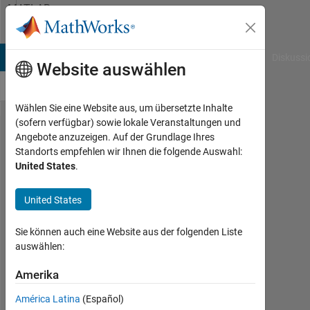
Weiter zum Inhalt
MATLAB
Answers
B Answers
File Exchange
Cody
AI Chat Playground
Diskussi
Website auswählen
Wählen Sie eine Website aus, um übersetzte Inhalte
(sofern verfügbar) sowie lokale Veranstaltungen und
Timeseries
Angebote anzuzeigen. Auf der Grundlage Ihres
Standorts empfehlen wir Ihnen die folgende Auswahl:
can't be
United States
.
subscripted
in R2012a?
United States
Sie können auch eine Website aus der folgenden Liste
Adee
auswählen:
12
Amerika
Sep.
2012
América Latina
(Español)