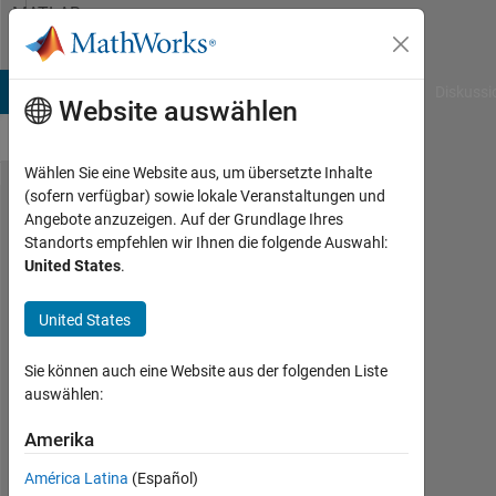
Weiter zum Inhalt
MATLAB
Answers
B Answers
File Exchange
Cody
AI Chat Playground
Diskussi
Website auswählen
Wählen Sie eine Website aus, um übersetzte Inhalte
(sofern verfügbar) sowie lokale Veranstaltungen und
No constructor
Angebote anzuzeigen. Auf der Grundlage Ihres
Standorts empfehlen wir Ihnen die folgende Auswahl:
'Stateflow.State'
United States
.
with matching
signature
United States
found.
Sie können auch eine Website aus der folgenden Liste
auswählen:
Lucas
S
Amerika
4
América Latina
(Español)
Jul.