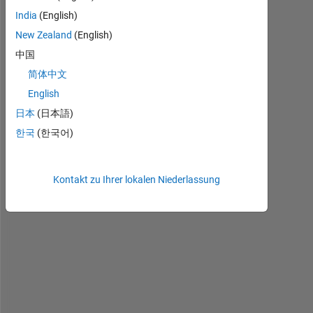
l
India
(English)
l
New Zealand
(English)
o 
中国
!
简体中文
I
English
'
日本
(日本語)
m 
한국
(한국어)
t
r
y
Kontakt zu Ihrer lokalen Niederlassung
i
n
g 
t
o 
c
r
e
a