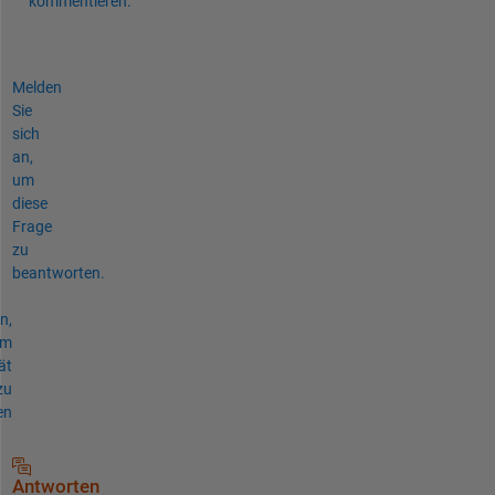
kommentieren.
Melden
Sie
sich
an,
um
diese
Frage
zu
beantworten.
n,
um
ät
zu
en
Antworten