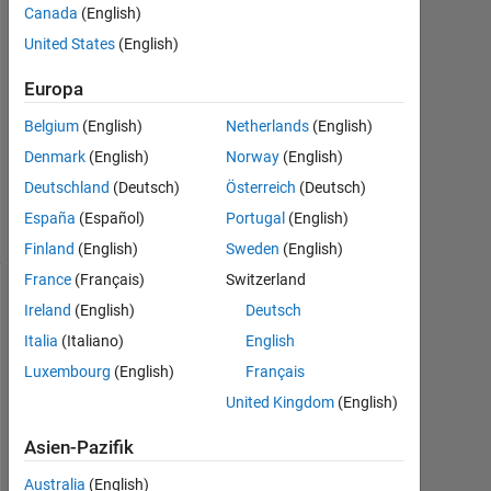
Canada
(English)
2019
0
United States
(English)
Antworten
Europa
Aktualisiert
Belgium
(English)
Netherlands
(English)
23 Jul.
Denmark
(English)
Norway
(English)
2019
27
Deutschland
(Deutsch)
Österreich
(Deutsch)
Ansichten
España
(Español)
Portugal
(English)
(30 Tage)
Finland
(English)
Sweden
(English)
France
(Français)
Switzerland
Ireland
(English)
Deutsch
Italia
(Italiano)
English
Luxembourg
(English)
Français
United Kingdom
(English)
Asien-Pazifik
H
Australia
(English)
e