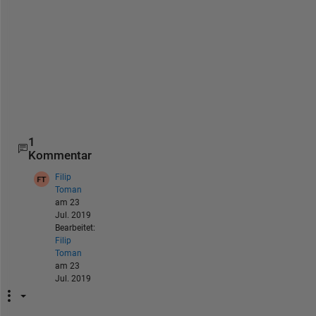
h
a
n
k 
y
o
u 
!
1
Kommentar
Filip
Toman
am 23
Jul. 2019
Bearbeitet:
Filip
Toman
am 23
Jul. 2019