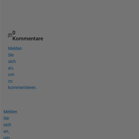
i
n
g 
!
0
Kommentare
Melden
Sie
sich
an,
um
zu
kommentieren.
Melden
Sie
sich
an,
um