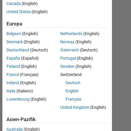
Lucas
Canada
(English)
S
United States
(English)
26
Jun.
Europa
2019
Belgium
(English)
Netherlands
(English)
1
Denmark
(English)
Norway
(English)
Antwort
Deutschland
(Deutsch)
Österreich
(Deutsch)
Aktualisiert
España
(Español)
Portugal
(English)
28 Jun.
Finland
(English)
Sweden
(English)
2019
13
France
(Français)
Switzerland
Ansichten
Ireland
(English)
Deutsch
(30 Tage)
Italia
(Italiano)
English
Luxembourg
(English)
Français
United Kingdom
(English)
Ältere
Kommentare
Asien-Pazifik
anzeigen
Australia
(English)