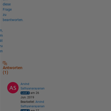
diese
Frage
zu
beantworten.
n,
um
ät
zu
en
Antworten
(1)
Arvind
Sathyanarayanan
am 26
Jun. 2019
Bearbeitet:
Arvind
Sathyanarayanan
am 27