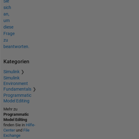
Sie
sich
an,
um
diese
Frage
zu
beantworten.
Kategorien
Simulink
Simulink
Environment
Fundamentals
Programmatic
Model Editing
Mehr zu
Programmatic
Model Editing
finden Sie in
Hilfe-
Center
und
File
Exchange