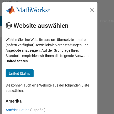
Weiter zum Inhalt
MATLAB
Answers
B Answers
File Exchange
Cody
AI Chat Playground
Diskussi
Website auswählen
Wählen Sie eine Website aus, um übersetzte Inhalte
(sofern verfügbar) sowie lokale Veranstaltungen und
Is it
Angebote anzuzeigen. Auf der Grundlage Ihres
Standorts empfehlen wir Ihnen die folgende Auswahl:
possible to
United States
.
use
"add_line()"
United States
betwen
Sie können auch eine Website aus der folgenden Liste
"Model
auswählen:
Reference"
Amerika
Blocks
América Latina
(Español)