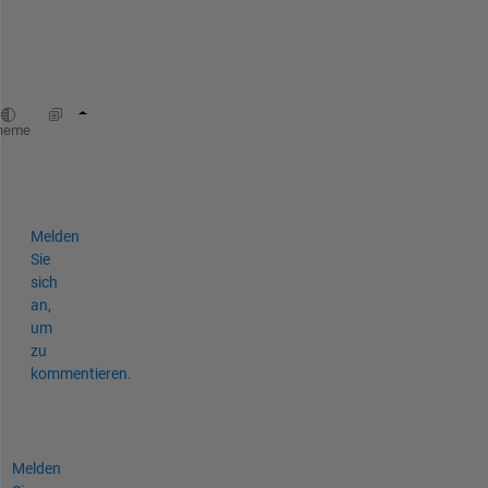
T
r
y
:
load_system(
'Model Reference Name'
);
heme
find_system(
'Model Reference Name'
, 
'BlockTy
Melden
Sie
sich
an,
um
zu
kommentieren.
Melden