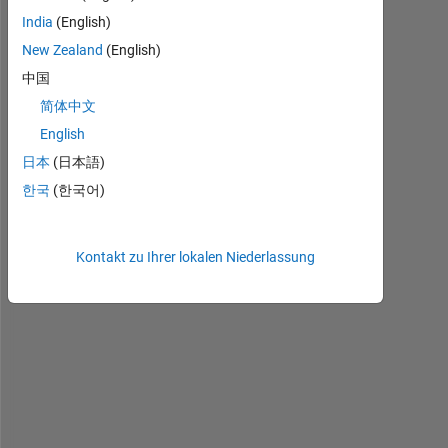
India
(English)
New Zealand
(English)
H
中国
e
l
简体中文
l
English
o 
日本
(日本語)
!
한국
(한국어)
I 
h
Kontakt zu Ihrer lokalen Niederlassung
a
v
e 
a 
S
y
s
t
e