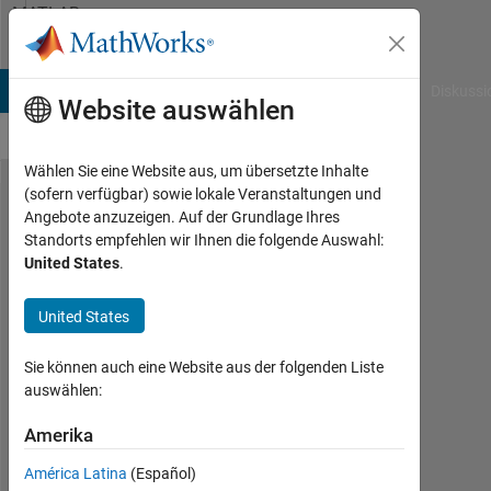
Weiter zum Inhalt
MATLAB
Answers
B Answers
File Exchange
Cody
AI Chat Playground
Diskussi
Website auswählen
Wählen Sie eine Website aus, um übersetzte Inhalte
(sofern verfügbar) sowie lokale Veranstaltungen und
Precision
Angebote anzuzeigen. Auf der Grundlage Ihres
Standorts empfehlen wir Ihnen die folgende Auswahl:
and
United States
.
Recall
based on
United States
Matrix
Sie können auch eine Website aus der folgenden Liste
auswählen:
Aravin
Amerika
25
América Latina
(Español)
Aug.