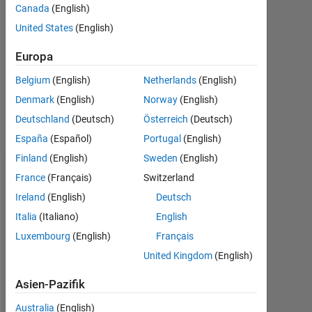
Canada
(English)
2012
2
United States
(English)
Antworten
Europa
Antwort
Belgium
(English)
Netherlands
(English)
akzeptiert
Denmark
(English)
Norway
(English)
6
Ansichten
Deutschland
(Deutsch)
Österreich
(Deutsch)
(30 Tage)
España
(Español)
Portugal
(English)
Finland
(English)
Sweden
(English)
France
(Français)
Switzerland
Ältere
Kommentare
Ireland
(English)
Deutsch
anzeigen
Italia
(Italiano)
English
Luxembourg
(English)
Français
United Kingdom
(English)
D
Asien-Pazifik
e
Australia
(English)
a