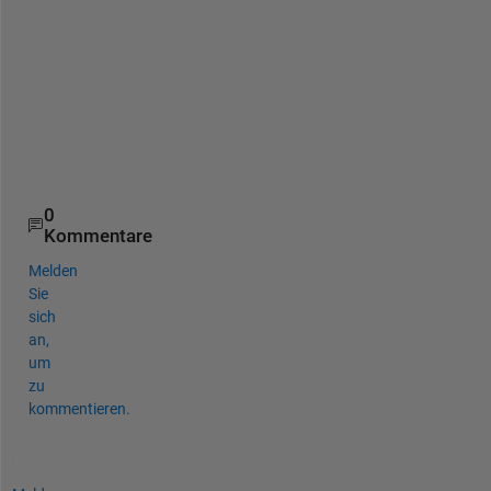
t
h
a
n
k 
y
o
u
0
Kommentare
Melden
Sie
sich
an,
um
zu
kommentieren.