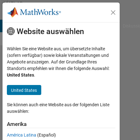
Weiter zum Inhalt
MATLAB
Answers
B Answers
File Exchange
Cody
AI Chat Playground
Diskussi
Website auswählen
Wählen Sie eine Website aus, um übersetzte Inhalte
(sofern verfügbar) sowie lokale Veranstaltungen und
Xeon
Angebote anzuzeigen. Auf der Grundlage Ihres
Standorts empfehlen wir Ihnen die folgende Auswahl:
Phi
United States
.
Knights
Mill
United States
Sie können auch eine Website aus der folgenden Liste
Emiliano
auswählen:
Rosso
Amerika
22
Mai
América Latina
(Español)