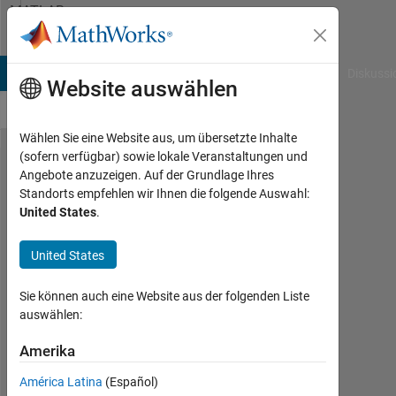
Weiter zum Inhalt
MATLAB
Answers
B Answers
File Exchange
Cody
AI Chat Playground
Diskussi
Website auswählen
Wählen Sie eine Website aus, um übersetzte Inhalte
(sofern verfügbar) sowie lokale Veranstaltungen und
Merge
Angebote anzuzeigen. Auf der Grundlage Ihres
Standorts empfehlen wir Ihnen die folgende Auswahl:
three
United States
.
initial
values
United States
​​into
Sie können auch eine Website aus der folgenden Liste
one
auswählen:
code
Amerika
by
runge-
América Latina
(Español)