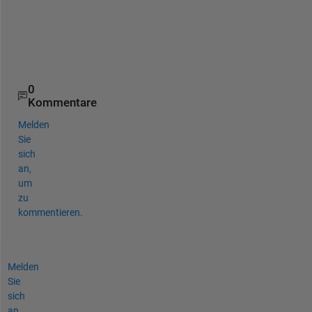
r
a
p
h
?
0
Kommentare
Melden
Sie
sich
an,
um
zu
kommentieren.
Melden
Sie
sich
an,