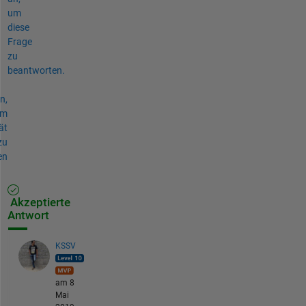
um
diese
Frage
zu
beantworten.
n,
um
ät
zu
en
Akzeptierte
Antwort
KSSV
am 8
Mai