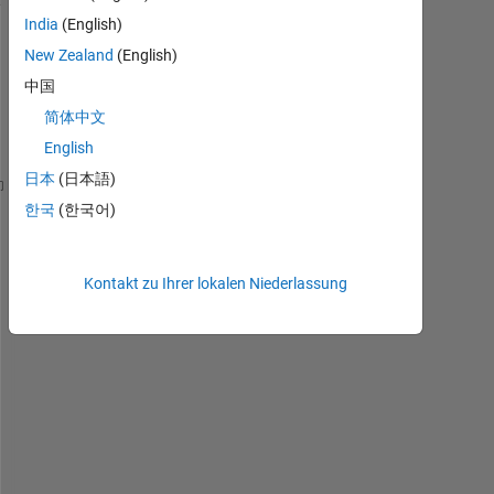
India
(English)
New Zealand
(English)
中国
简体中文
English
日本
(日本語)
h=0.5;                                             
한국
(한국어)
x = 0:h:100;                                       
Y = zeros(1,length(x)); 
%y(1) = [0.2;0.3;0.2];
Kontakt zu Ihrer lokalen Niederlassung
y(1) = 0.2
; 
% redo with other choices here. 
% initial condition
F_xy = @(t,r) 3.*exp(-t)-0.4*r;                    
for 
i=1:(length(x)-1)                              
    k_1 = F_xy(x(i),y(i));
    k_2 = F_xy(x(i)+0.5*h,y(i)+0.5*h*k_1);
    k_3 = F_xy((x(i)+0.5*h),(y(i)+0.5*h*k_2));