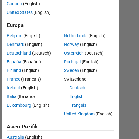
kutta
Canada
(English)
United States
(English)
Mariam
Europa
Gasra
Belgium
(English)
Netherlands
(English)
8
Denmark
(English)
Norway
(English)
Mai
Deutschland
(Deutsch)
Österreich
(Deutsch)
2019
España
(Español)
Portugal
(English)
1
Antwort
Finland
(English)
Sweden
(English)
France
(Français)
Switzerland
Antwort
Ireland
(English)
Deutsch
akzeptiert
Italia
(Italiano)
English
Aktualisiert
Luxembourg
(English)
Français
8 Mai 2019
United Kingdom
(English)
92
Ansichten
Asien-Pazifik
(30 Tage)
Australia
(English)