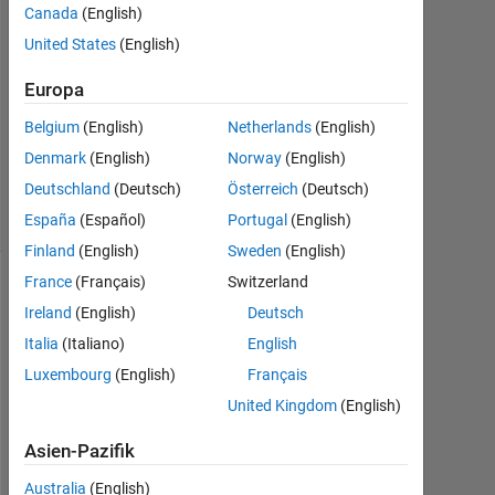
Canada
(English)
United States
(English)
Antwort
akzeptiert
Europa
Aktualisiert
Belgium
(English)
Netherlands
(English)
2 Mai 2019
Denmark
(English)
Norway
(English)
35
Deutschland
(Deutsch)
Österreich
(Deutsch)
Ansichten
(30 Tage)
España
(Español)
Portugal
(English)
Finland
(English)
Sweden
(English)
France
(Français)
Switzerland
Ältere
Ireland
(English)
Deutsch
Kommentare
Italia
(Italiano)
English
anzeigen
Luxembourg
(English)
Français
United Kingdom
(English)
Asien-Pazifik
H
e
Australia
(English)