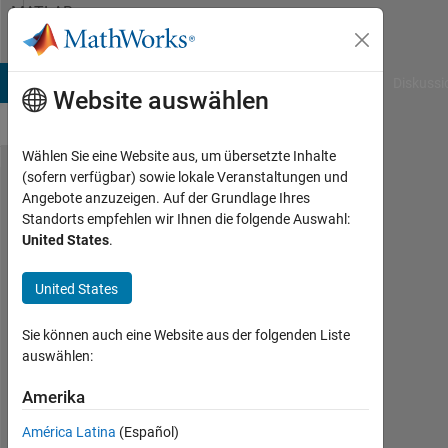
Weiter zum Inhalt
MATLAB
Answers
B Answers
File Exchange
Cody
AI Chat Playground
Diskussi
Website auswählen
Wählen Sie eine Website aus, um übersetzte Inhalte
(sofern verfügbar) sowie lokale Veranstaltungen und
Issues
Angebote anzuzeigen. Auf der Grundlage Ihres
Standorts empfehlen wir Ihnen die folgende Auswahl:
fitting ka
United States
.
parameter
United States
Brett
Sie können auch eine Website aus der folgenden Liste
Fleisher
auswählen:
30
Apr.
Amerika
2019
2
América Latina
(Español)
Antworten