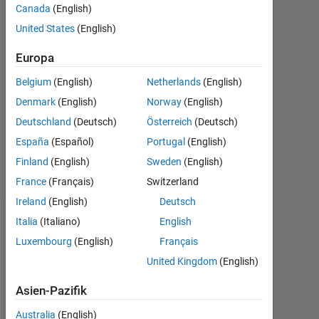
2019
Canada
(English)
1
United States
(English)
Antwort
Europa
Antwort
Belgium
(English)
Netherlands
(English)
akzeptiert
Denmark
(English)
Norway
(English)
Aktualisiert
Deutschland
(Deutsch)
Österreich
(Deutsch)
3 Apr. 2019
España
(Español)
Portugal
(English)
25
Finland
(English)
Sweden
(English)
Ansichten
(30 Tage)
France
(Français)
Switzerland
Ireland
(English)
Deutsch
Italia
(Italiano)
English
Luxembourg
(English)
Français
United Kingdom
(English)
Asien-Pazifik
Australia
(English)