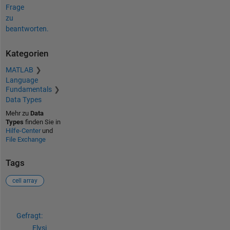
Frage
zu
beantworten.
Kategorien
MATLAB
Language
Fundamentals
Data Types
Mehr zu
Data
Types
finden Sie in
Hilfe-Center
und
File Exchange
Tags
cell array
Siehe auch
Gefragt:
Elysi