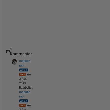
l
y
-
e
v
a
l
1
Kommentar
madhan
ravi
am
3 Apr.
2019
Bearbeitet:
madhan
ravi
am
3 Apr.