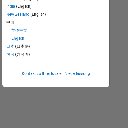
h
India
(English)
o
New Zealand
(English)
w 
t
中国
o 
简体中文
c
English
r
e
日本
(日本語)
a
한국
(한국어)
t
e 
a 
Kontakt zu Ihrer lokalen Niederlassung
c
e
l
l 
w
i
t
h 
v