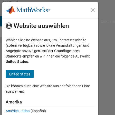
Weiter zum Inhalt
MATLAB
Answers
B Answers
File Exchange
Cody
AI Chat Playground
Diskussi
Website auswählen
Wählen Sie eine Website aus, um übersetzte Inhalte
(sofern verfügbar) sowie lokale Veranstaltungen und
create a cell
Angebote anzuzeigen. Auf der Grundlage Ihres
Standorts empfehlen wir Ihnen die folgende Auswahl:
array with
United States
.
incrementing
values
United States
Sie können auch eine Website aus der folgenden Liste
Elysi
auswählen:
Cochin
Amerika
3
Apr.
América Latina
(Español)