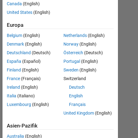
Canada
(English)
United States
(English)
Aktualisiert
14 Jan.
Europa
2019
8
Belgium
(English)
Netherlands
(English)
Ansichten
Denmark
(English)
Norway
(English)
(30 Tage)
Deutschland
(Deutsch)
Österreich
(Deutsch)
España
(Español)
Portugal
(English)
Ältere
Finland
(English)
Sweden
(English)
Kommentare
France
(Français)
Switzerland
anzeigen
Ireland
(English)
Deutsch
Italia
(Italiano)
English
Luxembourg
(English)
Français
Derivative
United Kingdom
(English)
over double
summation.xlsx
Asien-Pazifik
Australia
(English)