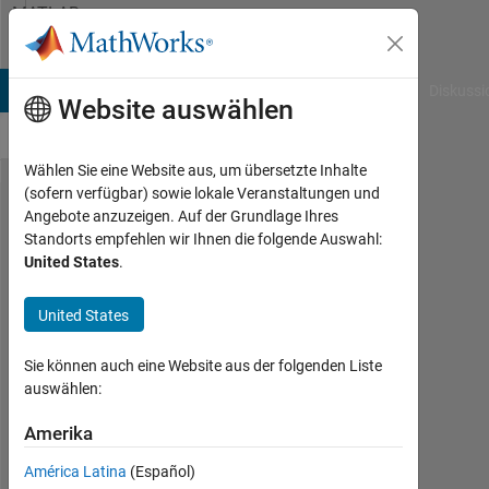
Weiter zum Inhalt
MATLAB
Answers
B Answers
File Exchange
Cody
AI Chat Playground
Diskussi
Website auswählen
Wählen Sie eine Website aus, um übersetzte Inhalte
(sofern verfügbar) sowie lokale Veranstaltungen und
Derivative
Angebote anzuzeigen. Auf der Grundlage Ihres
Standorts empfehlen wir Ihnen die folgende Auswahl:
over double
United States
.
summation?
United States
SAMUEL
Sie können auch eine Website aus der folgenden Liste
AYINDE
auswählen:
12
Jan.
Amerika
2019
1
América Latina
(Español)
Antwort