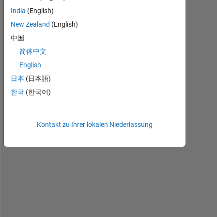
P
India
(English)
l
New Zealand
(English)
e
a
中国
s
简体中文
e
English
, 
c
日本
(日本語)
a
한국
(한국어)
n 
s
o
Kontakt zu Ihrer lokalen Niederlassung
m
e
o
n
e 
h
e
l
p 