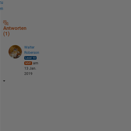
zu
en
Antworten
(1)
Walter
Roberson
am
13 Jan.
2019
T
h
e 
d
e