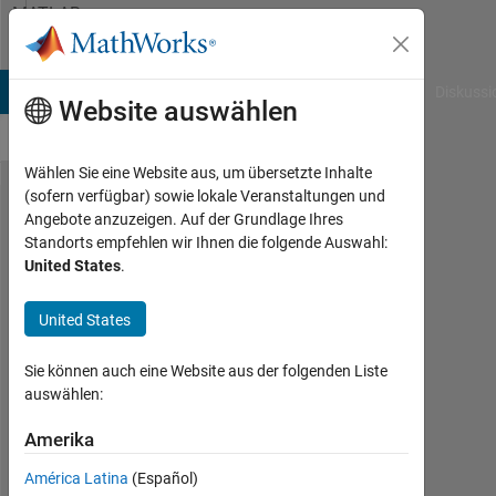
Weiter zum Inhalt
MATLAB
Answers
B Answers
File Exchange
Cody
AI Chat Playground
Diskussi
Website auswählen
Wählen Sie eine Website aus, um übersetzte Inhalte
(sofern verfügbar) sowie lokale Veranstaltungen und
route
Angebote anzuzeigen. Auf der Grundlage Ihres
Standorts empfehlen wir Ihnen die folgende Auswahl:
simulink
United States
.
empty
line
United States
Sie können auch eine Website aus der folgenden Liste
Chaniporn
auswählen:
Yimyam
13
Amerika
Nov.
2018
América Latina
(Español)