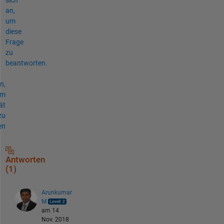
an,
um
diese
Frage
zu
beantworten.
n,
um
ät
zu
en
Antworten
(1)
Arunkumar
M
am 14
Nov. 2018