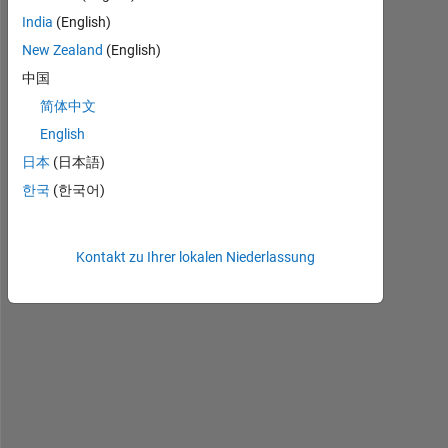
u
India
(English)
l
New Zealand
(English)
d 
l
中国
i
简体中文
k
English
r 
t
日本
(日本語)
o 
한국
(한국어)
r
o
u
Kontakt zu Ihrer lokalen Niederlassung
t
e 
s
p
e
c
i
f
i