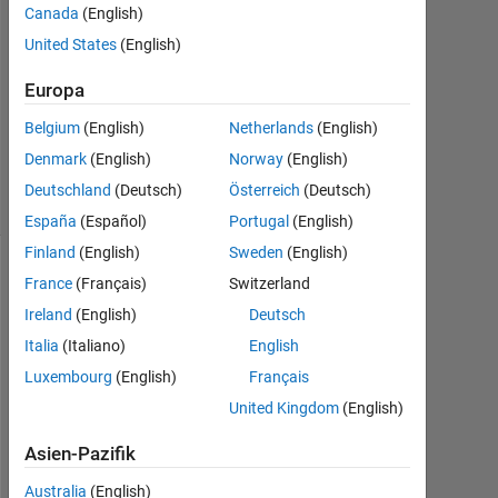
1
Canada
(English)
Antwort
United States
(English)
Aktualisiert
Europa
14 Nov.
Belgium
(English)
Netherlands
(English)
2018
16
Denmark
(English)
Norway
(English)
Ansichten
Deutschland
(Deutsch)
Österreich
(Deutsch)
(30 Tage)
España
(Español)
Portugal
(English)
Finland
(English)
Sweden
(English)
France
(Français)
Switzerland
Ireland
(English)
Deutsch
Italia
(Italiano)
English
Luxembourg
(English)
Français
United Kingdom
(English)
I 
Asien-Pazifik
w
o
Australia
(English)