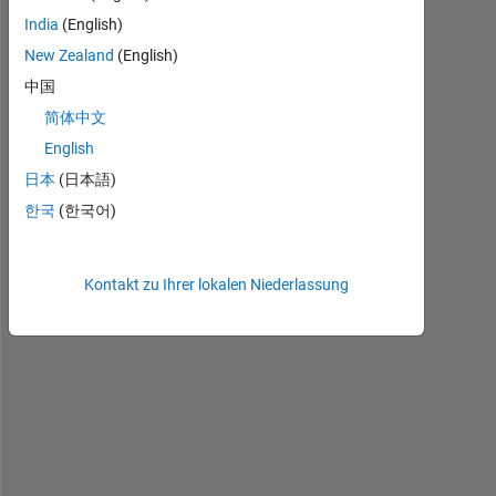
l
India
(English)
, 
New Zealand
(English)
I 
h
中国
a
简体中文
v
English
e 
t
日本
(日本語)
w
한국
(한국어)
o 
t
i
Kontakt zu Ihrer lokalen Niederlassung
m
e 
s
e
r
i
e
s 
(