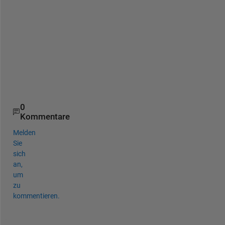
i
n 
a
d
v
a
n
c
e
0
Kommentare
Melden
Sie
sich
an,
um
zu
kommentieren.