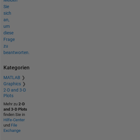
Sie
sich
an,
um
diese
Frage
zu
beantworten.
Kategorien
MATLAB
Graphics
2-D and 3-D
Plots
Mehr zu
2-D
and 3-D Plots
finden Sie in
Hilfe-Center
und
File
Exchange