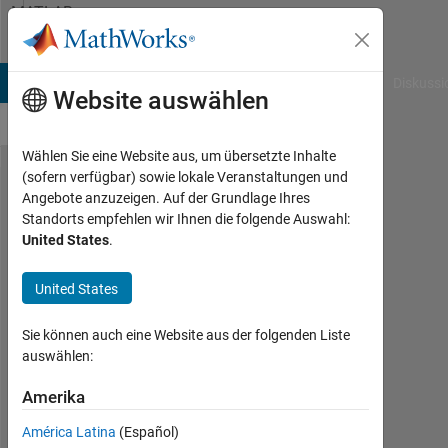
Weiter zum Inhalt
MATLAB
Answers
B Answers
File Exchange
Cody
AI Chat Playground
Diskussi
Website auswählen
Wählen Sie eine Website aus, um übersetzte Inhalte
(sofern verfügbar) sowie lokale Veranstaltungen und
Same
Angebote anzuzeigen. Auf der Grundlage Ihres
Standorts empfehlen wir Ihnen die folgende Auswahl:
graph for
United States
.
time
Series
United States
with
Sie können auch eine Website aus der folgenden Liste
different
auswählen:
intervals?
Amerika
Marmar
América Latina
(Español)