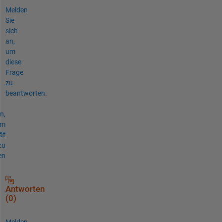
Melden
Sie
sich
an,
um
diese
Frage
zu
beantworten.
n,
um
ät
zu
en
Antworten
(0)
Melden