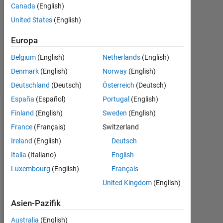
21
Canada
(English)
Okt.
United States
(English)
2018
0
Europa
Antworten
Belgium
(English)
Netherlands
(English)
3
Ansichten
Denmark
(English)
Norway
(English)
(30 Tage)
Deutschland
(Deutsch)
Österreich
(Deutsch)
España
(Español)
Portugal
(English)
Finland
(English)
Sweden
(English)
France
(Français)
Switzerland
Ireland
(English)
Deutsch
Italia
(Italiano)
English
Luxembourg
(English)
Français
United Kingdom
(English)
H
i 
Asien-Pazifik
a
l
Australia
(English)