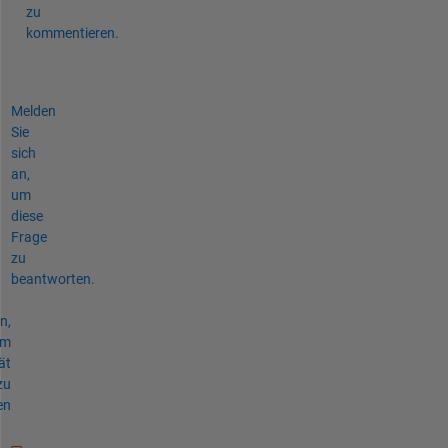
zu
kommentieren.
Melden
Sie
sich
an,
um
diese
Frage
zu
beantworten.
n,
um
ät
zu
en