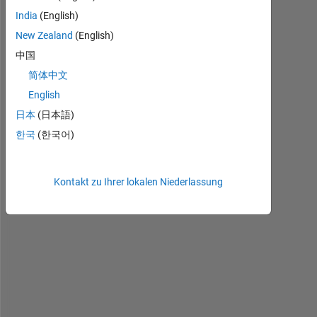
India
(English)
New Zealand
(English)
中国
I 
简体中文
w
English
a
日本
(日本語)
n
t 
한국
(한국어)
t
o 
c
Kontakt zu Ihrer lokalen Niederlassung
o
n
s
t
r
u
c
t 
a 