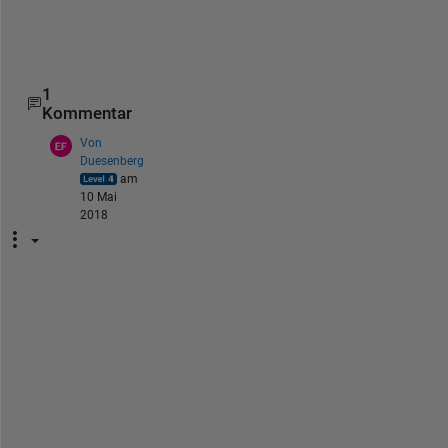
k
.
1
Kommentar
Von
Duesenberg
am
10 Mai
2018
T
h
e 
O
P 
i
s 