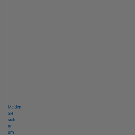
a
n
y
t
h
i
n
g 
n
e
w
? 
Melden
Sie
sich
an,
um