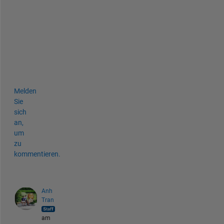
e
-
m
n
i
s
t
Melden
Sie
sich
an,
um
zu
kommentieren.
Anh
Tran
am