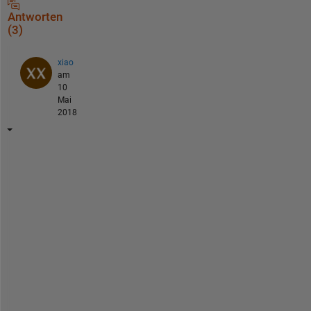
Antworten
(3)
xiao
am
10
Mai
2018
y
o
u 
c
a
n 
r
e
f
e