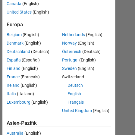
Toolbox?
Canada
(English)
United States
(English)
Linfang
Europa
Xiao
9
Belgium
(English)
Netherlands
(English)
Mai
Denmark
(English)
Norway
(English)
2018
Deutschland
(Deutsch)
Österreich
(Deutsch)
3
España
(Español)
Portugal
(English)
Antworten
Finland
(English)
Sweden
(English)
Aktualisiert
France
(Français)
Switzerland
5 Apr. 2020
Ireland
(English)
Deutsch
17
Italia
(Italiano)
English
Ansichten
(30 Tage)
Luxembourg
(English)
Français
United Kingdom
(English)
Asien-Pazifik
Australia
(English)