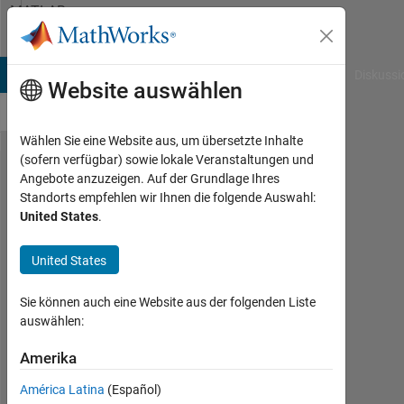
Weiter zum Inhalt
MATLAB
Answers
B Answers
File Exchange
Cody
AI Chat Playground
Diskussi
Website auswählen
Wählen Sie eine Website aus, um übersetzte Inhalte
(sofern verfügbar) sowie lokale Veranstaltungen und
How to
Angebote anzuzeigen. Auf der Grundlage Ihres
Standorts empfehlen wir Ihnen die folgende Auswahl:
construct
United States
.
a
Siamese
United States
network
Sie können auch eine Website aus der folgenden Liste
using
auswählen:
Matlab
Amerika
Neural
Network
América Latina
(Español)